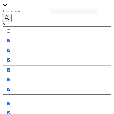
Palabra exacta
Buscar en el título
Buscar en contenido
Buscar en entradas
Buscar en páginas
Filtrar por categorías
2010