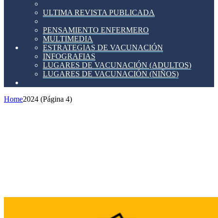
ULTIMA REVISTA PUBLICADA
PENSAMIENTO ENFERMERO
MULTIMEDIA
ESTRATEGIAS DE VACUNACIÓN
INFOGRAFIAS
LUGARES DE VACUNACIÓN (ADULTOS)
LUGARES DE VACUNACIÓN (NIÑOS)
Home
2024
(Página 4)
Administración
CyL
(Concurso).-
Valoración
provisional
de
méritos