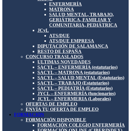
ENFERMERÍA
MATRONA
SALUD MENTAL, TRABAJO,
GERIÁTRICA, FAMILIAR Y
COMUNITARIA, PEDIÁTRICA
JCyL
ATS/DUE
ATS/DUE EMPRESA
DIPUTACIÓN DE SALAMANCA
RESTO DE ESPAÑA
CONCURSO TRASLADOS
ULTIMAS NOVEDADES
SACYL – ENFERMERÍA (estatutarios)
SACYL – MATRONA (estatutarios)
SACYL – SALUD MENTAL (Estatutarios)
SACYL – TRABAJO (Estatutarios)
SACYL – PEDIATRÍA (Estatutarios)
JYCL – ENFERMERÍA (funcionarios)
JCYL – ENFERMERIA (Laborales)
OFERTAS DE EMPLEO
ENVÍA TU OFERTA DE EMPLEO
FORMACIÓN
FORMACIÓN DISPONIBLE
FORMACIÓN COLEGIO ENFERMERÍA
FORMACIÓN ONLINE (CIBERINDEX)