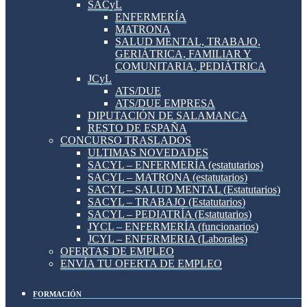
SACyL
ENFERMERÍA
MATRONA
SALUD MENTAL, TRABAJO,
GERIÁTRICA, FAMILIAR Y
COMUNITARIA, PEDIÁTRICA
JCyL
ATS/DUE
ATS/DUE EMPRESA
DIPUTACIÓN DE SALAMANCA
RESTO DE ESPAÑA
CONCURSO TRASLADOS
ULTIMAS NOVEDADES
SACYL – ENFERMERÍA (estatutarios)
SACYL – MATRONA (estatutarios)
SACYL – SALUD MENTAL (Estatutarios)
SACYL – TRABAJO (Estatutarios)
SACYL – PEDIATRÍA (Estatutarios)
JYCL – ENFERMERÍA (funcionarios)
JCYL – ENFERMERIA (Laborales)
OFERTAS DE EMPLEO
ENVÍA TU OFERTA DE EMPLEO
FORMACIÓN