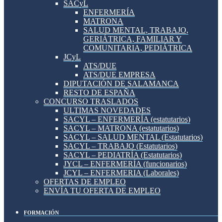
SACyL
ENFERMERÍA
MATRONA
SALUD MENTAL, TRABAJO,
GERIÁTRICA, FAMILIAR Y
COMUNITARIA, PEDIÁTRICA
JCyL
ATS/DUE
ATS/DUE EMPRESA
DIPUTACIÓN DE SALAMANCA
RESTO DE ESPAÑA
CONCURSO TRASLADOS
ULTIMAS NOVEDADES
SACYL – ENFERMERÍA (estatutarios)
SACYL – MATRONA (estatutarios)
SACYL – SALUD MENTAL (Estatutarios)
SACYL – TRABAJO (Estatutarios)
SACYL – PEDIATRÍA (Estatutarios)
JYCL – ENFERMERÍA (funcionarios)
JCYL – ENFERMERIA (Laborales)
OFERTAS DE EMPLEO
ENVÍA TU OFERTA DE EMPLEO
FORMACIÓN