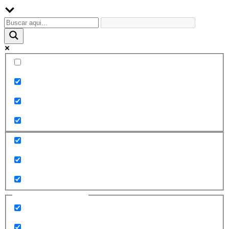
Palabra exacta
Buscar en el título
Buscar en contenido
Buscar en entradas
Buscar en páginas
Filtrar por categorías
2010