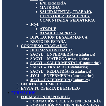
ENFERMERÍA
MATRONA
SALUD MENTAL, TRABAJO,
GERIÁTRICA, FAMILIAR Y
COMUNITARIA, PEDIÁTRICA
JCyL
ATS/DUE
ATS/DUE EMPRESA
DIPUTACIÓN DE SALAMANCA
RESTO DE ESPAÑA
CONCURSO TRASLADOS
ULTIMAS NOVEDADES
SACYL – ENFERMERÍA (estatutarios)
SACYL – MATRONA (estatutarios)
SACYL – SALUD MENTAL (Estatutarios)
SACYL – TRABAJO (Estatutarios)
SACYL – PEDIATRÍA (Estatutarios)
JYCL – ENFERMERÍA (funcionarios)
JCYL – ENFERMERIA (Laborales)
OFERTAS DE EMPLEO
ENVÍA TU OFERTA DE EMPLEO
FORMACIÓN
FORMACIÓN DISPONIBLE
FORMACIÓN COLEGIO ENFERMERÍA
FORMACIÓN ONLINE (CIBERINDEX)