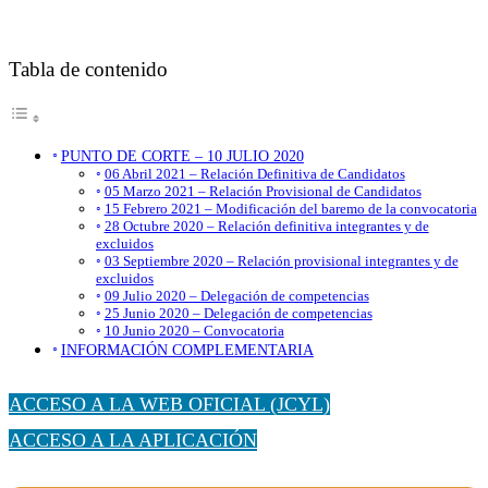
Tabla de contenido
PUNTO DE CORTE – 10 JULIO 2020
06 Abril 2021 – Relación Definitiva de Candidatos
05 Marzo 2021 – Relación Provisional de Candidatos
15 Febrero 2021 – Modificación del baremo de la convocatoria
28 Octubre 2020 – Relación definitiva integrantes y de
excluidos
03 Septiembre 2020 – Relación provisional integrantes y de
excluidos
09 Julio 2020 – Delegación de competencias
25 Junio 2020 – Delegación de competencias
10 Junio 2020 – Convocatoria
INFORMACIÓN COMPLEMENTARIA
ACCESO A LA WEB OFICIAL (JCYL)
ACCESO A LA APLICACIÓN