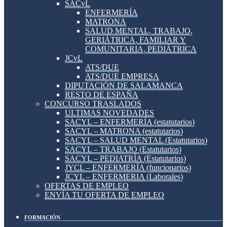
SACyL
ENFERMERÍA
MATRONA
SALUD MENTAL, TRABAJO,
GERIÁTRICA, FAMILIAR Y
COMUNITARIA, PEDIÁTRICA
JCyL
ATS/DUE
ATS/DUE EMPRESA
DIPUTACIÓN DE SALAMANCA
RESTO DE ESPAÑA
CONCURSO TRASLADOS
ULTIMAS NOVEDADES
SACYL – ENFERMERÍA (estatutarios)
SACYL – MATRONA (estatutarios)
SACYL – SALUD MENTAL (Estatutarios)
SACYL – TRABAJO (Estatutarios)
SACYL – PEDIATRÍA (Estatutarios)
JYCL – ENFERMERÍA (funcionarios)
JCYL – ENFERMERIA (Laborales)
OFERTAS DE EMPLEO
ENVÍA TU OFERTA DE EMPLEO
FORMACIÓN