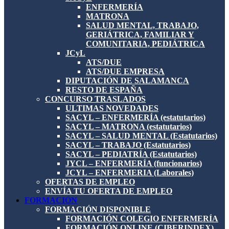
ENFERMERÍA
MATRONA
SALUD MENTAL, TRABAJO,
GERIÁTRICA, FAMILIAR Y
COMUNITARIA, PEDIÁTRICA
JCyL
ATS/DUE
ATS/DUE EMPRESA
DIPUTACIÓN DE SALAMANCA
RESTO DE ESPAÑA
CONCURSO TRASLADOS
ULTIMAS NOVEDADES
SACYL – ENFERMERÍA (estatutarios)
SACYL – MATRONA (estatutarios)
SACYL – SALUD MENTAL (Estatutarios)
SACYL – TRABAJO (Estatutarios)
SACYL – PEDIATRÍA (Estatutarios)
JYCL – ENFERMERÍA (funcionarios)
JCYL – ENFERMERIA (Laborales)
OFERTAS DE EMPLEO
ENVÍA TU OFERTA DE EMPLEO
FORMACIÓN
FORMACIÓN DISPONIBLE
FORMACIÓN COLEGIO ENFERMERÍA
FORMACIÓN ONLINE (CIBERINDEX)