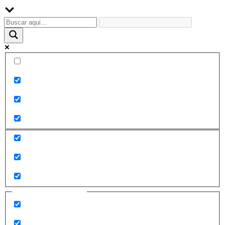
Palabra exacta
Buscar en el título
Buscar en contenido
Buscar en entradas
Buscar en páginas
Filtrar por categorías
2010