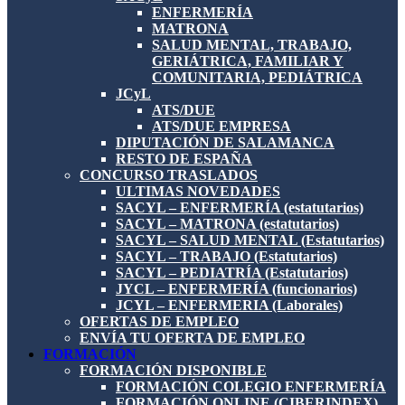
ENFERMERÍA
MATRONA
SALUD MENTAL, TRABAJO,
GERIÁTRICA, FAMILIAR Y
COMUNITARIA, PEDIÁTRICA
JCyL
ATS/DUE
ATS/DUE EMPRESA
DIPUTACIÓN DE SALAMANCA
RESTO DE ESPAÑA
CONCURSO TRASLADOS
ULTIMAS NOVEDADES
SACYL – ENFERMERÍA (estatutarios)
SACYL – MATRONA (estatutarios)
SACYL – SALUD MENTAL (Estatutarios)
SACYL – TRABAJO (Estatutarios)
SACYL – PEDIATRÍA (Estatutarios)
JYCL – ENFERMERÍA (funcionarios)
JCYL – ENFERMERIA (Laborales)
OFERTAS DE EMPLEO
ENVÍA TU OFERTA DE EMPLEO
FORMACIÓN
FORMACIÓN DISPONIBLE
FORMACIÓN COLEGIO ENFERMERÍA
FORMACIÓN ONLINE (CIBERINDEX)