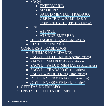
SACyL
ENFERMERÍA
MATRONA
SALUD MENTAL, TRABAJO,
GERIÁTRICA, FAMILIAR Y
COMUNITARIA, PEDIÁTRICA
JCyL
ATS/DUE
ATS/DUE EMPRESA
DIPUTACIÓN DE SALAMANCA
RESTO DE ESPAÑA
CONCURSO TRASLADOS
ULTIMAS NOVEDADES
SACYL – ENFERMERÍA (estatutarios)
SACYL – MATRONA (estatutarios)
SACYL – SALUD MENTAL (Estatutarios)
SACYL – TRABAJO (Estatutarios)
SACYL – PEDIATRÍA (Estatutarios)
JYCL – ENFERMERÍA (funcionarios)
JCYL – ENFERMERIA (Laborales)
OFERTAS DE EMPLEO
ENVÍA TU OFERTA DE EMPLEO
FORMACIÓN