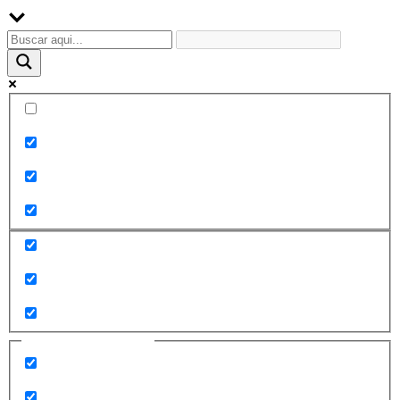
Palabra exacta
Buscar en el título
Buscar en contenido
Buscar en entradas
Buscar en páginas
Filtrar por categorías
2010