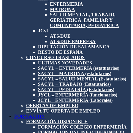
ENFERMERÍA
MATRONA
SALUD MENTAL, TRABAJO,
GERIÁTRICA, FAMILIAR Y
COMUNITARIA, PEDIÁTRICA
JCyL
ATS/DUE
ATS/DUE EMPRESA
DIPUTACIÓN DE SALAMANCA
RESTO DE ESPAÑA
CONCURSO TRASLADOS
ULTIMAS NOVEDADES
SACYL – ENFERMERÍA (estatutarios)
SACYL – MATRONA (estatutarios)
SACYL – SALUD MENTAL (Estatutarios)
SACYL – TRABAJO (Estatutarios)
SACYL – PEDIATRÍA (Estatutarios)
JYCL – ENFERMERÍA (funcionarios)
JCYL – ENFERMERIA (Laborales)
OFERTAS DE EMPLEO
ENVÍA TU OFERTA DE EMPLEO
FORMACIÓN
FORMACIÓN DISPONIBLE
FORMACIÓN COLEGIO ENFERMERÍA
FORMACIÓN ONLINE (CIBERINDEX)