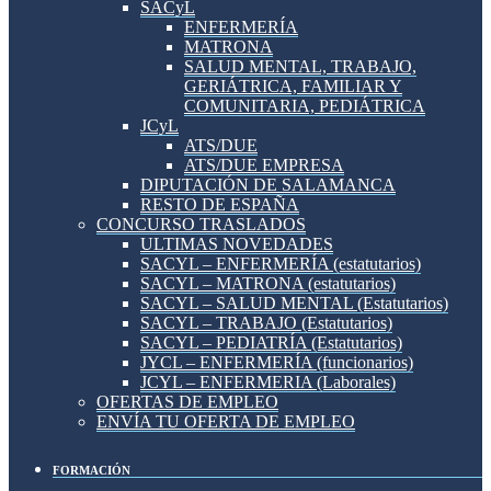
SACyL
ENFERMERÍA
MATRONA
SALUD MENTAL, TRABAJO,
GERIÁTRICA, FAMILIAR Y
COMUNITARIA, PEDIÁTRICA
JCyL
ATS/DUE
ATS/DUE EMPRESA
DIPUTACIÓN DE SALAMANCA
RESTO DE ESPAÑA
CONCURSO TRASLADOS
ULTIMAS NOVEDADES
SACYL – ENFERMERÍA (estatutarios)
SACYL – MATRONA (estatutarios)
SACYL – SALUD MENTAL (Estatutarios)
SACYL – TRABAJO (Estatutarios)
SACYL – PEDIATRÍA (Estatutarios)
JYCL – ENFERMERÍA (funcionarios)
JCYL – ENFERMERIA (Laborales)
OFERTAS DE EMPLEO
ENVÍA TU OFERTA DE EMPLEO
FORMACIÓN