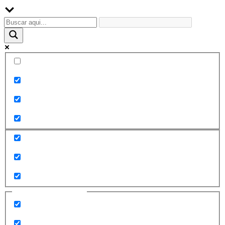
Palabra exacta
Buscar en el título
Buscar en contenido
Buscar en entradas
Buscar en páginas
Filtrar por categorías
2010