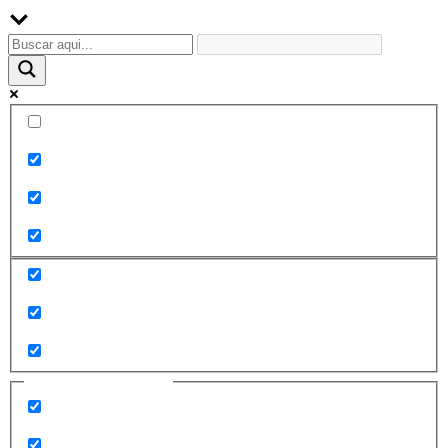
Palabra exacta
Buscar en el título
Buscar en contenido
Buscar en entradas
Buscar en páginas
Filtrar por categorías
2010