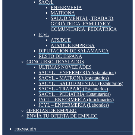
SACyL
ENFERMERÍA
MATRONA
SALUD MENTAL, TRABAJO,
GERIÁTRICA, FAMILIAR Y
COMUNITARIA, PEDIÁTRICA
JCyL
ATS/DUE
ATS/DUE EMPRESA
DIPUTACIÓN DE SALAMANCA
RESTO DE ESPAÑA
CONCURSO TRASLADOS
ULTIMAS NOVEDADES
SACYL – ENFERMERÍA (estatutarios)
SACYL – MATRONA (estatutarios)
SACYL – SALUD MENTAL (Estatutarios)
SACYL – TRABAJO (Estatutarios)
SACYL – PEDIATRÍA (Estatutarios)
JYCL – ENFERMERÍA (funcionarios)
JCYL – ENFERMERIA (Laborales)
OFERTAS DE EMPLEO
ENVÍA TU OFERTA DE EMPLEO
FORMACIÓN