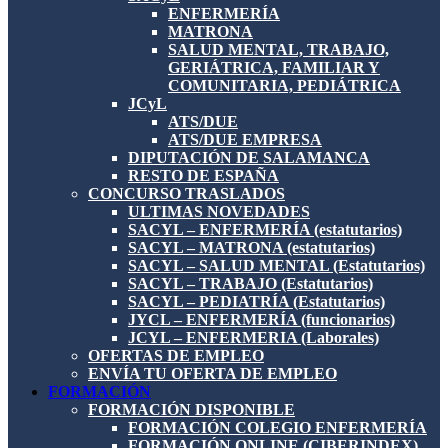
ENFERMERÍA
MATRONA
SALUD MENTAL, TRABAJO,
GERIÁTRICA, FAMILIAR Y
COMUNITARIA, PEDIÁTRICA
JCyL
ATS/DUE
ATS/DUE EMPRESA
DIPUTACIÓN DE SALAMANCA
RESTO DE ESPAÑA
CONCURSO TRASLADOS
ULTIMAS NOVEDADES
SACYL – ENFERMERÍA (estatutarios)
SACYL – MATRONA (estatutarios)
SACYL – SALUD MENTAL (Estatutarios)
SACYL – TRABAJO (Estatutarios)
SACYL – PEDIATRÍA (Estatutarios)
JYCL – ENFERMERÍA (funcionarios)
JCYL – ENFERMERIA (Laborales)
OFERTAS DE EMPLEO
ENVÍA TU OFERTA DE EMPLEO
FORMACIÓN
FORMACIÓN DISPONIBLE
FORMACIÓN COLEGIO ENFERMERÍA
FORMACIÓN ONLINE (CIBERINDEX)