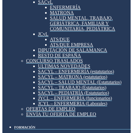
SACyL
ENFERMERÍA
MATRONA
SALUD MENTAL, TRABAJO,
GERIÁTRICA, FAMILIAR Y
COMUNITARIA, PEDIÁTRICA
JCyL
ATS/DUE
ATS/DUE EMPRESA
DIPUTACIÓN DE SALAMANCA
RESTO DE ESPAÑA
CONCURSO TRASLADOS
ULTIMAS NOVEDADES
SACYL – ENFERMERÍA (estatutarios)
SACYL – MATRONA (estatutarios)
SACYL – SALUD MENTAL (Estatutarios)
SACYL – TRABAJO (Estatutarios)
SACYL – PEDIATRÍA (Estatutarios)
JYCL – ENFERMERÍA (funcionarios)
JCYL – ENFERMERIA (Laborales)
OFERTAS DE EMPLEO
ENVÍA TU OFERTA DE EMPLEO
FORMACIÓN