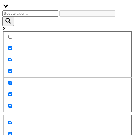
Palabra exacta
Buscar en el título
Buscar en contenido
Buscar en entradas
Buscar en páginas
Filtrar por categorías
2010