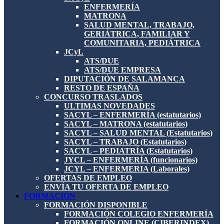
ENFERMERÍA
MATRONA
SALUD MENTAL, TRABAJO,
GERIÁTRICA, FAMILIAR Y
COMUNITARIA, PEDIÁTRICA
JCyL
ATS/DUE
ATS/DUE EMPRESA
DIPUTACIÓN DE SALAMANCA
RESTO DE ESPAÑA
CONCURSO TRASLADOS
ULTIMAS NOVEDADES
SACYL – ENFERMERÍA (estatutarios)
SACYL – MATRONA (estatutarios)
SACYL – SALUD MENTAL (Estatutarios)
SACYL – TRABAJO (Estatutarios)
SACYL – PEDIATRÍA (Estatutarios)
JYCL – ENFERMERÍA (funcionarios)
JCYL – ENFERMERIA (Laborales)
OFERTAS DE EMPLEO
ENVÍA TU OFERTA DE EMPLEO
FORMACIÓN
FORMACIÓN DISPONIBLE
FORMACIÓN COLEGIO ENFERMERÍA
FORMACIÓN ONLINE (CIBERINDEX)