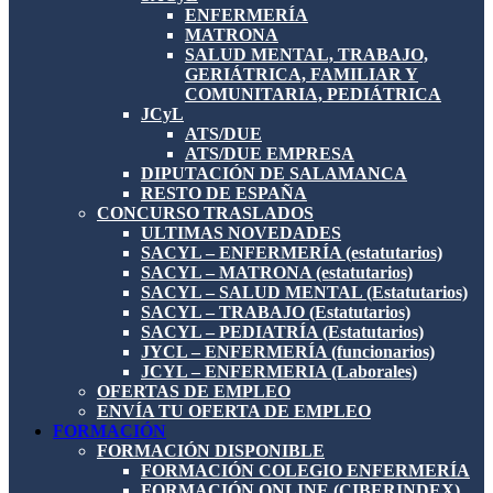
ENFERMERÍA
MATRONA
SALUD MENTAL, TRABAJO,
GERIÁTRICA, FAMILIAR Y
COMUNITARIA, PEDIÁTRICA
JCyL
ATS/DUE
ATS/DUE EMPRESA
DIPUTACIÓN DE SALAMANCA
RESTO DE ESPAÑA
CONCURSO TRASLADOS
ULTIMAS NOVEDADES
SACYL – ENFERMERÍA (estatutarios)
SACYL – MATRONA (estatutarios)
SACYL – SALUD MENTAL (Estatutarios)
SACYL – TRABAJO (Estatutarios)
SACYL – PEDIATRÍA (Estatutarios)
JYCL – ENFERMERÍA (funcionarios)
JCYL – ENFERMERIA (Laborales)
OFERTAS DE EMPLEO
ENVÍA TU OFERTA DE EMPLEO
FORMACIÓN
FORMACIÓN DISPONIBLE
FORMACIÓN COLEGIO ENFERMERÍA
FORMACIÓN ONLINE (CIBERINDEX)