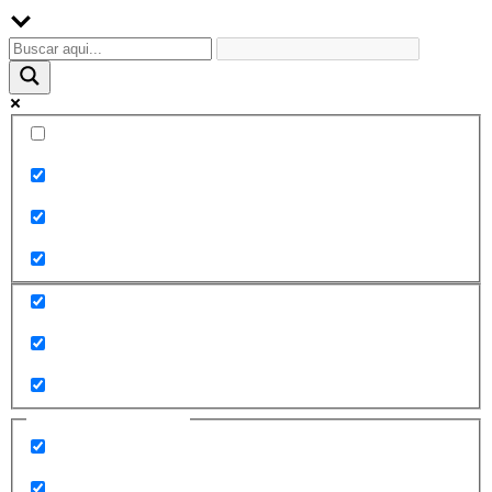
Palabra exacta
Buscar en el título
Buscar en contenido
Buscar en entradas
Buscar en páginas
Filtrar por categorías
2010