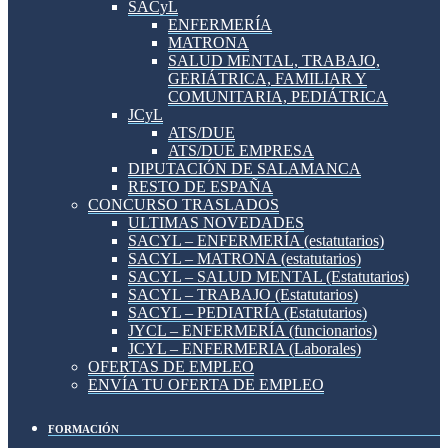
SACyL
ENFERMERÍA
MATRONA
SALUD MENTAL, TRABAJO,
GERIÁTRICA, FAMILIAR Y
COMUNITARIA, PEDIÁTRICA
JCyL
ATS/DUE
ATS/DUE EMPRESA
DIPUTACIÓN DE SALAMANCA
RESTO DE ESPAÑA
CONCURSO TRASLADOS
ULTIMAS NOVEDADES
SACYL – ENFERMERÍA (estatutarios)
SACYL – MATRONA (estatutarios)
SACYL – SALUD MENTAL (Estatutarios)
SACYL – TRABAJO (Estatutarios)
SACYL – PEDIATRÍA (Estatutarios)
JYCL – ENFERMERÍA (funcionarios)
JCYL – ENFERMERIA (Laborales)
OFERTAS DE EMPLEO
ENVÍA TU OFERTA DE EMPLEO
FORMACIÓN