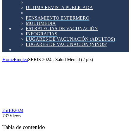
ULTIMA REVISTA PUBLICADA
PENSAMIENTO ENFERMERO
MULTIMEDIA
ESTRATEGIAS DE VACUNACIÓN
INFOGRAFIAS
LUGARES DE VACUNACIÓN (ADULTOS)
LUGARES DE VACUNACIÓN (NIÑOS)
Home
Empleo
SERIS 2024.- Salud Mental (2 plz)
SERIS
2024.-
Salud
Mental
(2 plz)
25/10/2024
737
Views
Tabla de contenido