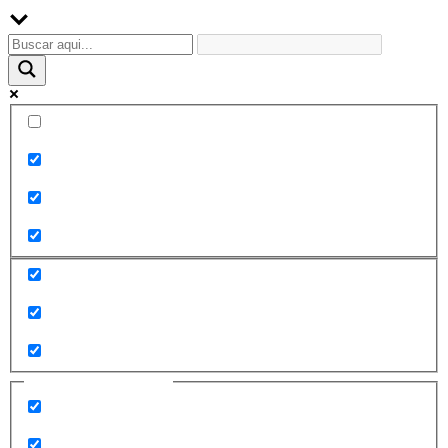
Palabra exacta
Buscar en el título
Buscar en contenido
Buscar en entradas
Buscar en páginas
Filtrar por categorías
2010