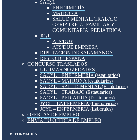
SACyL
ENFERMERÍA
MATRONA
SALUD MENTAL, TRABAJO,
GERIÁTRICA, FAMILIAR Y
COMUNITARIA, PEDIÁTRICA
JCyL
ATS/DUE
ATS/DUE EMPRESA
DIPUTACIÓN DE SALAMANCA
RESTO DE ESPAÑA
CONCURSO TRASLADOS
ULTIMAS NOVEDADES
SACYL – ENFERMERÍA (estatutarios)
SACYL – MATRONA (estatutarios)
SACYL – SALUD MENTAL (Estatutarios)
SACYL – TRABAJO (Estatutarios)
SACYL – PEDIATRÍA (Estatutarios)
JYCL – ENFERMERÍA (funcionarios)
JCYL – ENFERMERIA (Laborales)
OFERTAS DE EMPLEO
ENVÍA TU OFERTA DE EMPLEO
FORMACIÓN