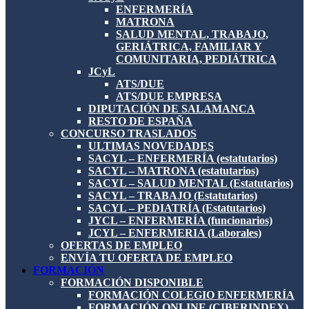
ENFERMERÍA
MATRONA
SALUD MENTAL, TRABAJO,
GERIÁTRICA, FAMILIAR Y
COMUNITARIA, PEDIÁTRICA
JCyL
ATS/DUE
ATS/DUE EMPRESA
DIPUTACIÓN DE SALAMANCA
RESTO DE ESPAÑA
CONCURSO TRASLADOS
ULTIMAS NOVEDADES
SACYL – ENFERMERÍA (estatutarios)
SACYL – MATRONA (estatutarios)
SACYL – SALUD MENTAL (Estatutarios)
SACYL – TRABAJO (Estatutarios)
SACYL – PEDIATRÍA (Estatutarios)
JYCL – ENFERMERÍA (funcionarios)
JCYL – ENFERMERIA (Laborales)
OFERTAS DE EMPLEO
ENVÍA TU OFERTA DE EMPLEO
FORMACIÓN
FORMACIÓN DISPONIBLE
FORMACIÓN COLEGIO ENFERMERÍA
FORMACIÓN ONLINE (CIBERINDEX)