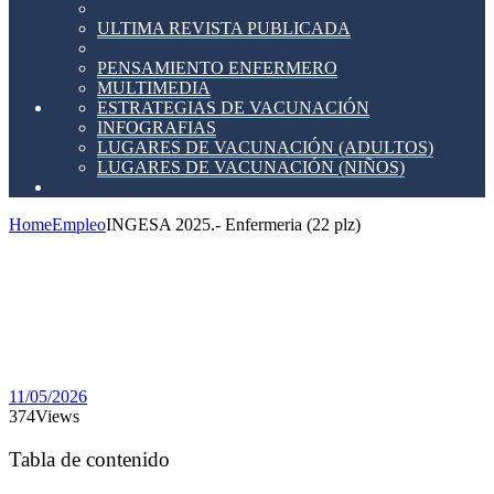
ULTIMA REVISTA PUBLICADA
PENSAMIENTO ENFERMERO
MULTIMEDIA
ESTRATEGIAS DE VACUNACIÓN
INFOGRAFIAS
LUGARES DE VACUNACIÓN (ADULTOS)
LUGARES DE VACUNACIÓN (NIÑOS)
Home
Empleo
INGESA 2025.- Enfermeria (22 plz)
INGESA
2025.-
Enfermeria
(22 plz)
11/05/2026
374
Views
Tabla de contenido