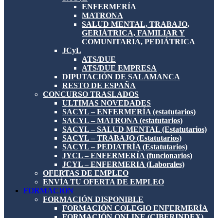
ENFERMERÍA
MATRONA
SALUD MENTAL, TRABAJO,
GERIÁTRICA, FAMILIAR Y
COMUNITARIA, PEDIÁTRICA
JCyL
ATS/DUE
ATS/DUE EMPRESA
DIPUTACIÓN DE SALAMANCA
RESTO DE ESPAÑA
CONCURSO TRASLADOS
ULTIMAS NOVEDADES
SACYL – ENFERMERÍA (estatutarios)
SACYL – MATRONA (estatutarios)
SACYL – SALUD MENTAL (Estatutarios)
SACYL – TRABAJO (Estatutarios)
SACYL – PEDIATRÍA (Estatutarios)
JYCL – ENFERMERÍA (funcionarios)
JCYL – ENFERMERIA (Laborales)
OFERTAS DE EMPLEO
ENVÍA TU OFERTA DE EMPLEO
FORMACIÓN
FORMACIÓN DISPONIBLE
FORMACIÓN COLEGIO ENFERMERÍA
FORMACIÓN ONLINE (CIBERINDEX)