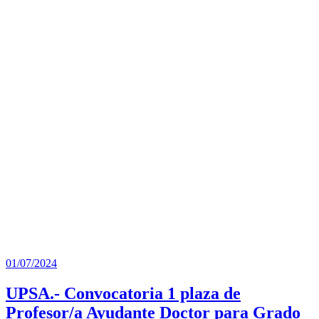
Marta
(Salamanca).-
Colisee
Mozarbez
(Salamanca).-
Colisee
Villalba
de los
alcores
(Valladolid).-
Iniciativas
Salgado
Merino
01/07/2024
UPSA.- Convocatoria 1 plaza de
Profesor/a Ayudante Doctor para Grado