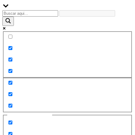
Palabra exacta
Buscar en el título
Buscar en contenido
Buscar en entradas
Buscar en páginas
Filtrar por categorías
2010