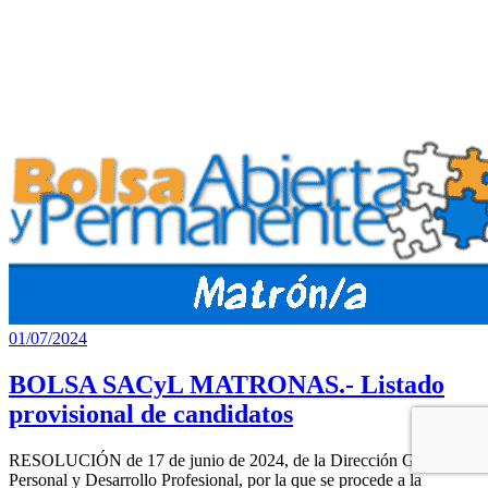
renovar
el
Código
Deontológico
de la
Enfermería
española
01/07/2024
BOLSA SACyL MATRONAS.- Listado
provisional de candidatos
RESOLUCIÓN de 17 de junio de 2024, de la Dirección General de
Personal y Desarrollo Profesional, por la que se procede a la