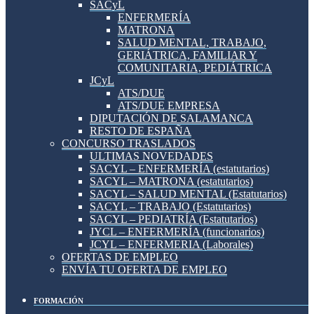
SACyL
ENFERMERÍA
MATRONA
SALUD MENTAL, TRABAJO,
GERIÁTRICA, FAMILIAR Y
COMUNITARIA, PEDIÁTRICA
JCyL
ATS/DUE
ATS/DUE EMPRESA
DIPUTACIÓN DE SALAMANCA
RESTO DE ESPAÑA
CONCURSO TRASLADOS
ULTIMAS NOVEDADES
SACYL – ENFERMERÍA (estatutarios)
SACYL – MATRONA (estatutarios)
SACYL – SALUD MENTAL (Estatutarios)
SACYL – TRABAJO (Estatutarios)
SACYL – PEDIATRÍA (Estatutarios)
JYCL – ENFERMERÍA (funcionarios)
JCYL – ENFERMERIA (Laborales)
OFERTAS DE EMPLEO
ENVÍA TU OFERTA DE EMPLEO
FORMACIÓN