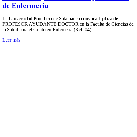
de Enfermería
La Universidad Pontificia de Salamanca convoca 1 plaza de
PROFESOR AYUDANTE DOCTOR en la Faculta de Ciencias de
la Salud para el Grado en Enfemeria (Ref. 04)
Leer más
AYUDAS
A LA
INVESTIGACIÓN
EN LA
PRÁCTICA
ENFERMERA
(3ª
edición)
El CGE
abre el
periodo
de
consulta
pública
para