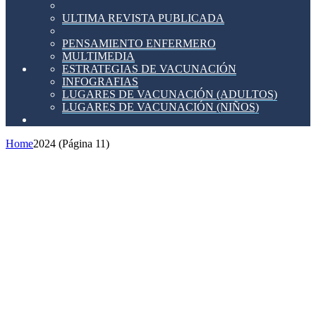
ULTIMA REVISTA PUBLICADA
PENSAMIENTO ENFERMERO
MULTIMEDIA
ESTRATEGIAS DE VACUNACIÓN
INFOGRAFIAS
LUGARES DE VACUNACIÓN (ADULTOS)
LUGARES DE VACUNACIÓN (NIÑOS)
Home
2024
(Página 11)
Valladolid.-
Hogar
Salud
Asistencia
Sanitaria
a
Domicilio
Santa