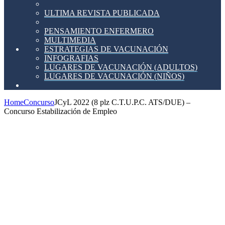
ULTIMA REVISTA PUBLICADA
PENSAMIENTO ENFERMERO
MULTIMEDIA
ESTRATEGIAS DE VACUNACIÓN
INFOGRAFIAS
LUGARES DE VACUNACIÓN (ADULTOS)
LUGARES DE VACUNACIÓN (NIÑOS)
Home
Concurso
JCyL 2022 (8 plz C.T.U.P.C. ATS/DUE) –
Concurso Estabilización de Empleo
JCyL
2022 (8
plz
C.T.U.P.C.
ATS/DUE)
–
Concurso
Estabilización
de