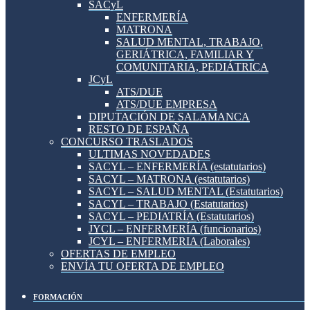
SACyL
ENFERMERÍA
MATRONA
SALUD MENTAL, TRABAJO,
GERIÁTRICA, FAMILIAR Y
COMUNITARIA, PEDIÁTRICA
JCyL
ATS/DUE
ATS/DUE EMPRESA
DIPUTACIÓN DE SALAMANCA
RESTO DE ESPAÑA
CONCURSO TRASLADOS
ULTIMAS NOVEDADES
SACYL – ENFERMERÍA (estatutarios)
SACYL – MATRONA (estatutarios)
SACYL – SALUD MENTAL (Estatutarios)
SACYL – TRABAJO (Estatutarios)
SACYL – PEDIATRÍA (Estatutarios)
JYCL – ENFERMERÍA (funcionarios)
JCYL – ENFERMERIA (Laborales)
OFERTAS DE EMPLEO
ENVÍA TU OFERTA DE EMPLEO
FORMACIÓN