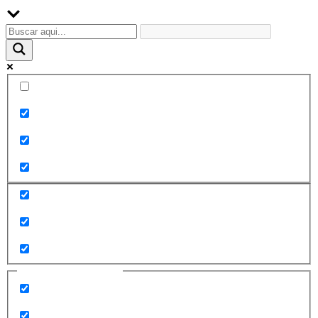
Palabra exacta
Buscar en el título
Buscar en contenido
Buscar en entradas
Buscar en páginas
Filtrar por categorías
2010