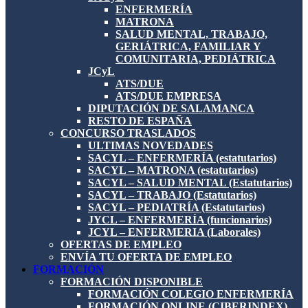
ENFERMERÍA
MATRONA
SALUD MENTAL, TRABAJO,
GERIÁTRICA, FAMILIAR Y
COMUNITARIA, PEDIÁTRICA
JCyL
ATS/DUE
ATS/DUE EMPRESA
DIPUTACIÓN DE SALAMANCA
RESTO DE ESPAÑA
CONCURSO TRASLADOS
ULTIMAS NOVEDADES
SACYL – ENFERMERÍA (estatutarios)
SACYL – MATRONA (estatutarios)
SACYL – SALUD MENTAL (Estatutarios)
SACYL – TRABAJO (Estatutarios)
SACYL – PEDIATRÍA (Estatutarios)
JYCL – ENFERMERÍA (funcionarios)
JCYL – ENFERMERIA (Laborales)
OFERTAS DE EMPLEO
ENVÍA TU OFERTA DE EMPLEO
FORMACIÓN
FORMACIÓN DISPONIBLE
FORMACIÓN COLEGIO ENFERMERÍA
FORMACIÓN ONLINE (CIBERINDEX)