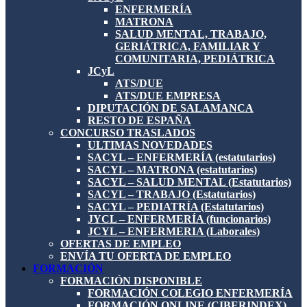
ENFERMERÍA
MATRONA
SALUD MENTAL, TRABAJO,
GERIÁTRICA, FAMILIAR Y
COMUNITARIA, PEDIÁTRICA
JCyL
ATS/DUE
ATS/DUE EMPRESA
DIPUTACIÓN DE SALAMANCA
RESTO DE ESPAÑA
CONCURSO TRASLADOS
ULTIMAS NOVEDADES
SACYL – ENFERMERÍA (estatutarios)
SACYL – MATRONA (estatutarios)
SACYL – SALUD MENTAL (Estatutarios)
SACYL – TRABAJO (Estatutarios)
SACYL – PEDIATRÍA (Estatutarios)
JYCL – ENFERMERÍA (funcionarios)
JCYL – ENFERMERIA (Laborales)
OFERTAS DE EMPLEO
ENVÍA TU OFERTA DE EMPLEO
FORMACIÓN
FORMACIÓN DISPONIBLE
FORMACIÓN COLEGIO ENFERMERÍA
FORMACIÓN ONLINE (CIBERINDEX)