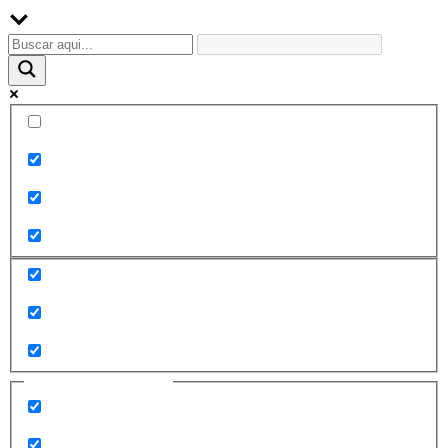
Palabra exacta
Buscar en el título
Buscar en contenido
Buscar en entradas
Buscar en páginas
Filtrar por categorías
2010