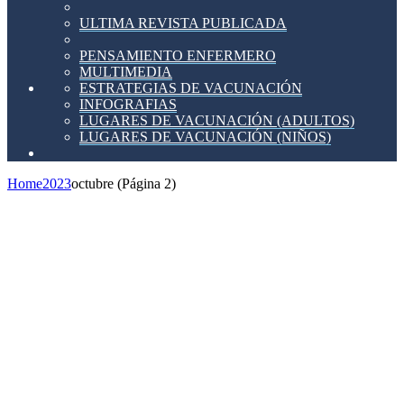
ULTIMA REVISTA PUBLICADA
PENSAMIENTO ENFERMERO
MULTIMEDIA
ESTRATEGIAS DE VACUNACIÓN
INFOGRAFIAS
LUGARES DE VACUNACIÓN (ADULTOS)
LUGARES DE VACUNACIÓN (NIÑOS)
Home
2023
octubre
(Página 2)
Madrid.-
Hospital
Universitario
San
Rafael
Carrera
Profesional.-
Reconocimiento