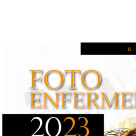
apertura
extraordinaria
Acoso
sexual o
por
razón
de sexo