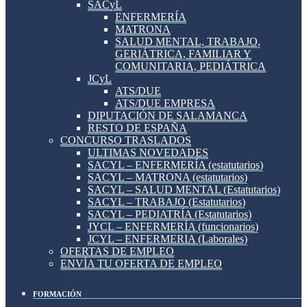
SACyL
ENFERMERÍA
MATRONA
SALUD MENTAL, TRABAJO,
GERIÁTRICA, FAMILIAR Y
COMUNITARIA, PEDIÁTRICA
JCyL
ATS/DUE
ATS/DUE EMPRESA
DIPUTACIÓN DE SALAMANCA
RESTO DE ESPAÑA
CONCURSO TRASLADOS
ULTIMAS NOVEDADES
SACYL – ENFERMERÍA (estatutarios)
SACYL – MATRONA (estatutarios)
SACYL – SALUD MENTAL (Estatutarios)
SACYL – TRABAJO (Estatutarios)
SACYL – PEDIATRÍA (Estatutarios)
JYCL – ENFERMERÍA (funcionarios)
JCYL – ENFERMERIA (Laborales)
OFERTAS DE EMPLEO
ENVÍA TU OFERTA DE EMPLEO
FORMACIÓN