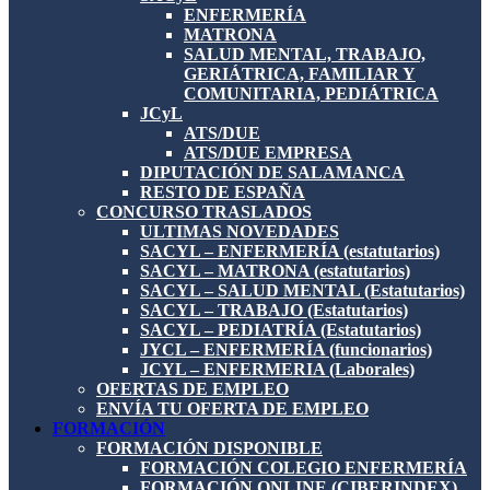
ENFERMERÍA
MATRONA
SALUD MENTAL, TRABAJO,
GERIÁTRICA, FAMILIAR Y
COMUNITARIA, PEDIÁTRICA
JCyL
ATS/DUE
ATS/DUE EMPRESA
DIPUTACIÓN DE SALAMANCA
RESTO DE ESPAÑA
CONCURSO TRASLADOS
ULTIMAS NOVEDADES
SACYL – ENFERMERÍA (estatutarios)
SACYL – MATRONA (estatutarios)
SACYL – SALUD MENTAL (Estatutarios)
SACYL – TRABAJO (Estatutarios)
SACYL – PEDIATRÍA (Estatutarios)
JYCL – ENFERMERÍA (funcionarios)
JCYL – ENFERMERIA (Laborales)
OFERTAS DE EMPLEO
ENVÍA TU OFERTA DE EMPLEO
FORMACIÓN
FORMACIÓN DISPONIBLE
FORMACIÓN COLEGIO ENFERMERÍA
FORMACIÓN ONLINE (CIBERINDEX)