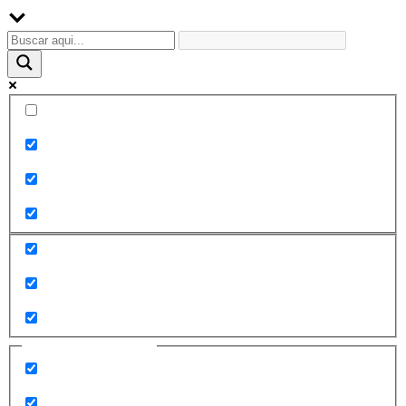
Palabra exacta
Buscar en el título
Buscar en contenido
Buscar en entradas
Buscar en páginas
Filtrar por categorías
2010