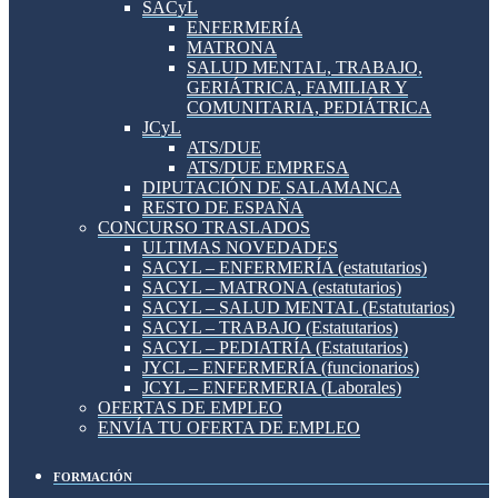
SACyL
ENFERMERÍA
MATRONA
SALUD MENTAL, TRABAJO,
GERIÁTRICA, FAMILIAR Y
COMUNITARIA, PEDIÁTRICA
JCyL
ATS/DUE
ATS/DUE EMPRESA
DIPUTACIÓN DE SALAMANCA
RESTO DE ESPAÑA
CONCURSO TRASLADOS
ULTIMAS NOVEDADES
SACYL – ENFERMERÍA (estatutarios)
SACYL – MATRONA (estatutarios)
SACYL – SALUD MENTAL (Estatutarios)
SACYL – TRABAJO (Estatutarios)
SACYL – PEDIATRÍA (Estatutarios)
JYCL – ENFERMERÍA (funcionarios)
JCYL – ENFERMERIA (Laborales)
OFERTAS DE EMPLEO
ENVÍA TU OFERTA DE EMPLEO
FORMACIÓN