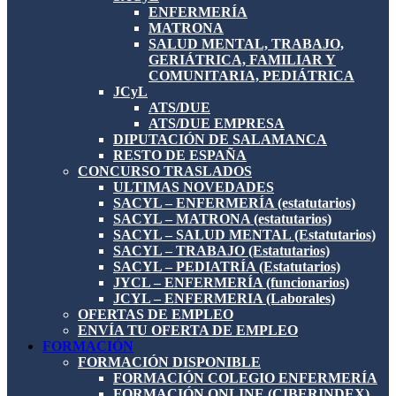
ENFERMERÍA
MATRONA
SALUD MENTAL, TRABAJO,
GERIÁTRICA, FAMILIAR Y
COMUNITARIA, PEDIÁTRICA
JCyL
ATS/DUE
ATS/DUE EMPRESA
DIPUTACIÓN DE SALAMANCA
RESTO DE ESPAÑA
CONCURSO TRASLADOS
ULTIMAS NOVEDADES
SACYL – ENFERMERÍA (estatutarios)
SACYL – MATRONA (estatutarios)
SACYL – SALUD MENTAL (Estatutarios)
SACYL – TRABAJO (Estatutarios)
SACYL – PEDIATRÍA (Estatutarios)
JYCL – ENFERMERÍA (funcionarios)
JCYL – ENFERMERIA (Laborales)
OFERTAS DE EMPLEO
ENVÍA TU OFERTA DE EMPLEO
FORMACIÓN
FORMACIÓN DISPONIBLE
FORMACIÓN COLEGIO ENFERMERÍA
FORMACIÓN ONLINE (CIBERINDEX)