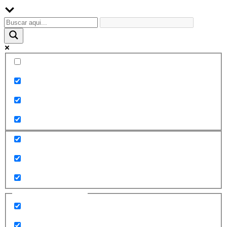
Palabra exacta
Buscar en el título
Buscar en contenido
Buscar en entradas
Buscar en páginas
Filtrar por categorías
2010