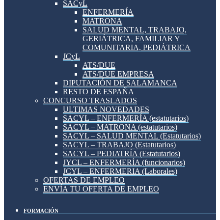
SACyL
ENFERMERÍA
MATRONA
SALUD MENTAL, TRABAJO,
GERIÁTRICA, FAMILIAR Y
COMUNITARIA, PEDIÁTRICA
JCyL
ATS/DUE
ATS/DUE EMPRESA
DIPUTACIÓN DE SALAMANCA
RESTO DE ESPAÑA
CONCURSO TRASLADOS
ULTIMAS NOVEDADES
SACYL – ENFERMERÍA (estatutarios)
SACYL – MATRONA (estatutarios)
SACYL – SALUD MENTAL (Estatutarios)
SACYL – TRABAJO (Estatutarios)
SACYL – PEDIATRÍA (Estatutarios)
JYCL – ENFERMERÍA (funcionarios)
JCYL – ENFERMERIA (Laborales)
OFERTAS DE EMPLEO
ENVÍA TU OFERTA DE EMPLEO
FORMACIÓN