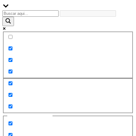
Palabra exacta
Buscar en el título
Buscar en contenido
Buscar en entradas
Buscar en páginas
Filtrar por categorías
2010