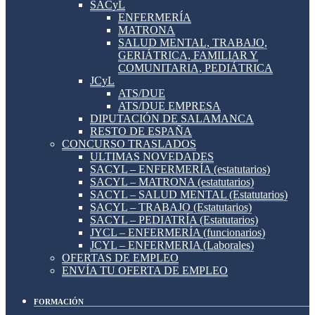
SACyL
ENFERMERÍA
MATRONA
SALUD MENTAL, TRABAJO,
GERIÁTRICA, FAMILIAR Y
COMUNITARIA, PEDIÁTRICA
JCyL
ATS/DUE
ATS/DUE EMPRESA
DIPUTACIÓN DE SALAMANCA
RESTO DE ESPAÑA
CONCURSO TRASLADOS
ULTIMAS NOVEDADES
SACYL – ENFERMERÍA (estatutarios)
SACYL – MATRONA (estatutarios)
SACYL – SALUD MENTAL (Estatutarios)
SACYL – TRABAJO (Estatutarios)
SACYL – PEDIATRÍA (Estatutarios)
JYCL – ENFERMERÍA (funcionarios)
JCYL – ENFERMERIA (Laborales)
OFERTAS DE EMPLEO
ENVÍA TU OFERTA DE EMPLEO
FORMACIÓN