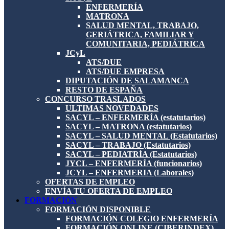
ENFERMERÍA
MATRONA
SALUD MENTAL, TRABAJO,
GERIÁTRICA, FAMILIAR Y
COMUNITARIA, PEDIÁTRICA
JCyL
ATS/DUE
ATS/DUE EMPRESA
DIPUTACIÓN DE SALAMANCA
RESTO DE ESPAÑA
CONCURSO TRASLADOS
ULTIMAS NOVEDADES
SACYL – ENFERMERÍA (estatutarios)
SACYL – MATRONA (estatutarios)
SACYL – SALUD MENTAL (Estatutarios)
SACYL – TRABAJO (Estatutarios)
SACYL – PEDIATRÍA (Estatutarios)
JYCL – ENFERMERÍA (funcionarios)
JCYL – ENFERMERIA (Laborales)
OFERTAS DE EMPLEO
ENVÍA TU OFERTA DE EMPLEO
FORMACIÓN
FORMACIÓN DISPONIBLE
FORMACIÓN COLEGIO ENFERMERÍA
FORMACIÓN ONLINE (CIBERINDEX)