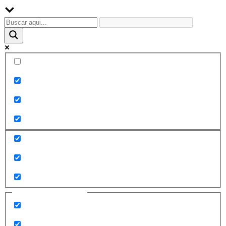
Palabra exacta
Buscar en el título
Buscar en contenido
Buscar en entradas
Buscar en páginas
Filtrar por categorías
2010