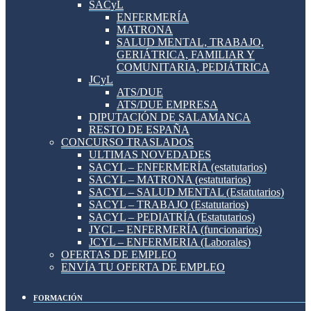
SACyL
ENFERMERÍA
MATRONA
SALUD MENTAL, TRABAJO,
GERIÁTRICA, FAMILIAR Y
COMUNITARIA, PEDIÁTRICA
JCyL
ATS/DUE
ATS/DUE EMPRESA
DIPUTACIÓN DE SALAMANCA
RESTO DE ESPAÑA
CONCURSO TRASLADOS
ULTIMAS NOVEDADES
SACYL – ENFERMERÍA (estatutarios)
SACYL – MATRONA (estatutarios)
SACYL – SALUD MENTAL (Estatutarios)
SACYL – TRABAJO (Estatutarios)
SACYL – PEDIATRÍA (Estatutarios)
JYCL – ENFERMERÍA (funcionarios)
JCYL – ENFERMERIA (Laborales)
OFERTAS DE EMPLEO
ENVÍA TU OFERTA DE EMPLEO
FORMACIÓN