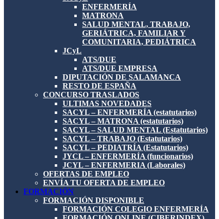
ENFERMERÍA
MATRONA
SALUD MENTAL, TRABAJO,
GERIÁTRICA, FAMILIAR Y
COMUNITARIA, PEDIÁTRICA
JCyL
ATS/DUE
ATS/DUE EMPRESA
DIPUTACIÓN DE SALAMANCA
RESTO DE ESPAÑA
CONCURSO TRASLADOS
ULTIMAS NOVEDADES
SACYL – ENFERMERÍA (estatutarios)
SACYL – MATRONA (estatutarios)
SACYL – SALUD MENTAL (Estatutarios)
SACYL – TRABAJO (Estatutarios)
SACYL – PEDIATRÍA (Estatutarios)
JYCL – ENFERMERÍA (funcionarios)
JCYL – ENFERMERIA (Laborales)
OFERTAS DE EMPLEO
ENVÍA TU OFERTA DE EMPLEO
FORMACIÓN
FORMACIÓN DISPONIBLE
FORMACIÓN COLEGIO ENFERMERÍA
FORMACIÓN ONLINE (CIBERINDEX)