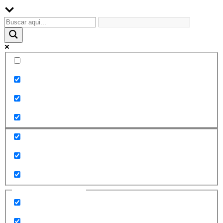
Palabra exacta
Buscar en el título
Buscar en contenido
Buscar en entradas
Buscar en páginas
Filtrar por categorías
2010