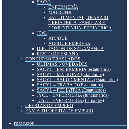
SACyL
ENFERMERÍA
MATRONA
SALUD MENTAL, TRABAJO,
GERIÁTRICA, FAMILIAR Y
COMUNITARIA, PEDIÁTRICA
JCyL
ATS/DUE
ATS/DUE EMPRESA
DIPUTACIÓN DE SALAMANCA
RESTO DE ESPAÑA
CONCURSO TRASLADOS
ULTIMAS NOVEDADES
SACYL – ENFERMERÍA (estatutarios)
SACYL – MATRONA (estatutarios)
SACYL – SALUD MENTAL (Estatutarios)
SACYL – TRABAJO (Estatutarios)
SACYL – PEDIATRÍA (Estatutarios)
JYCL – ENFERMERÍA (funcionarios)
JCYL – ENFERMERIA (Laborales)
OFERTAS DE EMPLEO
ENVÍA TU OFERTA DE EMPLEO
FORMACIÓN