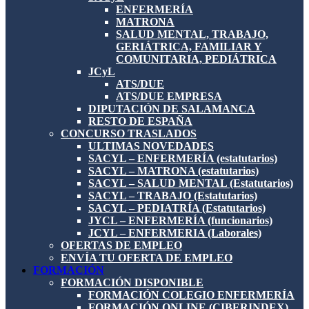
ENFERMERÍA
MATRONA
SALUD MENTAL, TRABAJO,
GERIÁTRICA, FAMILIAR Y
COMUNITARIA, PEDIÁTRICA
JCyL
ATS/DUE
ATS/DUE EMPRESA
DIPUTACIÓN DE SALAMANCA
RESTO DE ESPAÑA
CONCURSO TRASLADOS
ULTIMAS NOVEDADES
SACYL – ENFERMERÍA (estatutarios)
SACYL – MATRONA (estatutarios)
SACYL – SALUD MENTAL (Estatutarios)
SACYL – TRABAJO (Estatutarios)
SACYL – PEDIATRÍA (Estatutarios)
JYCL – ENFERMERÍA (funcionarios)
JCYL – ENFERMERIA (Laborales)
OFERTAS DE EMPLEO
ENVÍA TU OFERTA DE EMPLEO
FORMACIÓN
FORMACIÓN DISPONIBLE
FORMACIÓN COLEGIO ENFERMERÍA
FORMACIÓN ONLINE (CIBERINDEX)