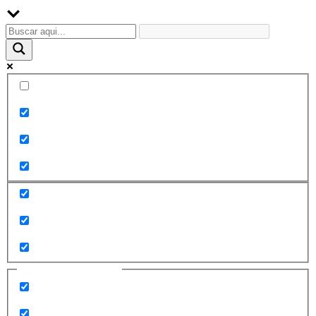
Palabra exacta
Buscar en el título
Buscar en contenido
Buscar en entradas
Buscar en páginas
Filtrar por categorías
2010