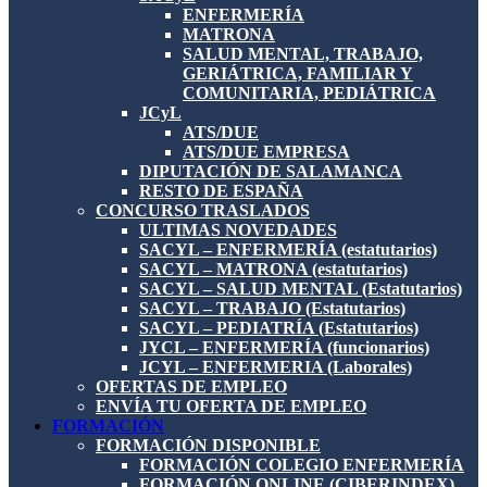
ENFERMERÍA
MATRONA
SALUD MENTAL, TRABAJO,
GERIÁTRICA, FAMILIAR Y
COMUNITARIA, PEDIÁTRICA
JCyL
ATS/DUE
ATS/DUE EMPRESA
DIPUTACIÓN DE SALAMANCA
RESTO DE ESPAÑA
CONCURSO TRASLADOS
ULTIMAS NOVEDADES
SACYL – ENFERMERÍA (estatutarios)
SACYL – MATRONA (estatutarios)
SACYL – SALUD MENTAL (Estatutarios)
SACYL – TRABAJO (Estatutarios)
SACYL – PEDIATRÍA (Estatutarios)
JYCL – ENFERMERÍA (funcionarios)
JCYL – ENFERMERIA (Laborales)
OFERTAS DE EMPLEO
ENVÍA TU OFERTA DE EMPLEO
FORMACIÓN
FORMACIÓN DISPONIBLE
FORMACIÓN COLEGIO ENFERMERÍA
FORMACIÓN ONLINE (CIBERINDEX)