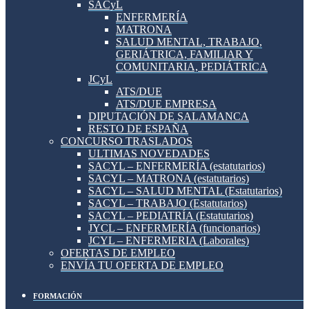
SACyL
ENFERMERÍA
MATRONA
SALUD MENTAL, TRABAJO,
GERIÁTRICA, FAMILIAR Y
COMUNITARIA, PEDIÁTRICA
JCyL
ATS/DUE
ATS/DUE EMPRESA
DIPUTACIÓN DE SALAMANCA
RESTO DE ESPAÑA
CONCURSO TRASLADOS
ULTIMAS NOVEDADES
SACYL – ENFERMERÍA (estatutarios)
SACYL – MATRONA (estatutarios)
SACYL – SALUD MENTAL (Estatutarios)
SACYL – TRABAJO (Estatutarios)
SACYL – PEDIATRÍA (Estatutarios)
JYCL – ENFERMERÍA (funcionarios)
JCYL – ENFERMERIA (Laborales)
OFERTAS DE EMPLEO
ENVÍA TU OFERTA DE EMPLEO
FORMACIÓN