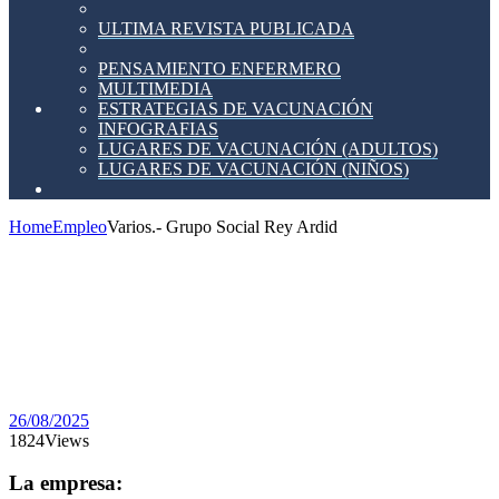
ULTIMA REVISTA PUBLICADA
PENSAMIENTO ENFERMERO
MULTIMEDIA
ESTRATEGIAS DE VACUNACIÓN
INFOGRAFIAS
LUGARES DE VACUNACIÓN (ADULTOS)
LUGARES DE VACUNACIÓN (NIÑOS)
Home
Empleo
Varios.- Grupo Social Rey Ardid
Varios.-
Grupo
Social
Rey
Ardid
26/08/2025
1824
Views
La empresa: