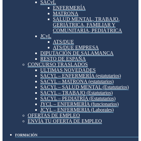
SACyL
ENFERMERÍA
MATRONA
SALUD MENTAL, TRABAJO,
GERIÁTRICA, FAMILIAR Y
COMUNITARIA, PEDIÁTRICA
JCyL
ATS/DUE
ATS/DUE EMPRESA
DIPUTACIÓN DE SALAMANCA
RESTO DE ESPAÑA
CONCURSO TRASLADOS
ULTIMAS NOVEDADES
SACYL – ENFERMERÍA (estatutarios)
SACYL – MATRONA (estatutarios)
SACYL – SALUD MENTAL (Estatutarios)
SACYL – TRABAJO (Estatutarios)
SACYL – PEDIATRÍA (Estatutarios)
JYCL – ENFERMERÍA (funcionarios)
JCYL – ENFERMERIA (Laborales)
OFERTAS DE EMPLEO
ENVÍA TU OFERTA DE EMPLEO
FORMACIÓN