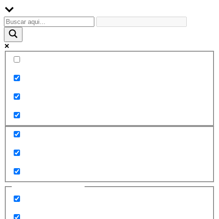
Palabra exacta
Buscar en el título
Buscar en contenido
Buscar en entradas
Buscar en páginas
Filtrar por categorías
2010