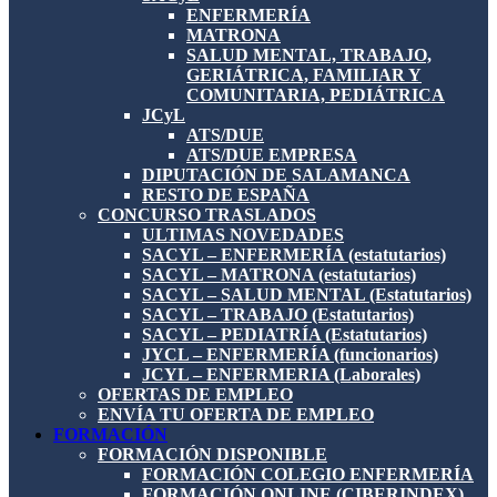
ENFERMERÍA
MATRONA
SALUD MENTAL, TRABAJO,
GERIÁTRICA, FAMILIAR Y
COMUNITARIA, PEDIÁTRICA
JCyL
ATS/DUE
ATS/DUE EMPRESA
DIPUTACIÓN DE SALAMANCA
RESTO DE ESPAÑA
CONCURSO TRASLADOS
ULTIMAS NOVEDADES
SACYL – ENFERMERÍA (estatutarios)
SACYL – MATRONA (estatutarios)
SACYL – SALUD MENTAL (Estatutarios)
SACYL – TRABAJO (Estatutarios)
SACYL – PEDIATRÍA (Estatutarios)
JYCL – ENFERMERÍA (funcionarios)
JCYL – ENFERMERIA (Laborales)
OFERTAS DE EMPLEO
ENVÍA TU OFERTA DE EMPLEO
FORMACIÓN
FORMACIÓN DISPONIBLE
FORMACIÓN COLEGIO ENFERMERÍA
FORMACIÓN ONLINE (CIBERINDEX)