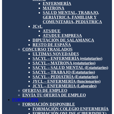
ENFERMERÍA
MATRONA
SALUD MENTAL, TRABAJO,
GERIÁTRICA, FAMILIAR Y
COMUNITARIA, PEDIÁTRICA
JCyL
ATS/DUE
ATS/DUE EMPRESA
DIPUTACIÓN DE SALAMANCA
RESTO DE ESPAÑA
CONCURSO TRASLADOS
ULTIMAS NOVEDADES
SACYL – ENFERMERÍA (estatutarios)
SACYL – MATRONA (estatutarios)
SACYL – SALUD MENTAL (Estatutarios)
SACYL – TRABAJO (Estatutarios)
SACYL – PEDIATRÍA (Estatutarios)
JYCL – ENFERMERÍA (funcionarios)
JCYL – ENFERMERIA (Laborales)
OFERTAS DE EMPLEO
ENVÍA TU OFERTA DE EMPLEO
FORMACIÓN
FORMACIÓN DISPONIBLE
FORMACIÓN COLEGIO ENFERMERÍA
FORMACIÓN ONLINE (CIBERINDEX)