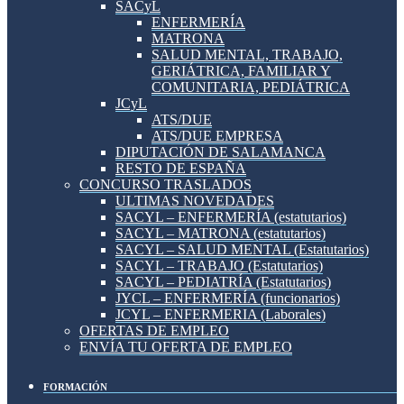
SACyL
ENFERMERÍA
MATRONA
SALUD MENTAL, TRABAJO,
GERIÁTRICA, FAMILIAR Y
COMUNITARIA, PEDIÁTRICA
JCyL
ATS/DUE
ATS/DUE EMPRESA
DIPUTACIÓN DE SALAMANCA
RESTO DE ESPAÑA
CONCURSO TRASLADOS
ULTIMAS NOVEDADES
SACYL – ENFERMERÍA (estatutarios)
SACYL – MATRONA (estatutarios)
SACYL – SALUD MENTAL (Estatutarios)
SACYL – TRABAJO (Estatutarios)
SACYL – PEDIATRÍA (Estatutarios)
JYCL – ENFERMERÍA (funcionarios)
JCYL – ENFERMERIA (Laborales)
OFERTAS DE EMPLEO
ENVÍA TU OFERTA DE EMPLEO
FORMACIÓN