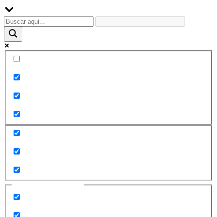
Palabra exacta
Buscar en el título
Buscar en contenido
Buscar en entradas
Buscar en páginas
Filtrar por categorías
2010