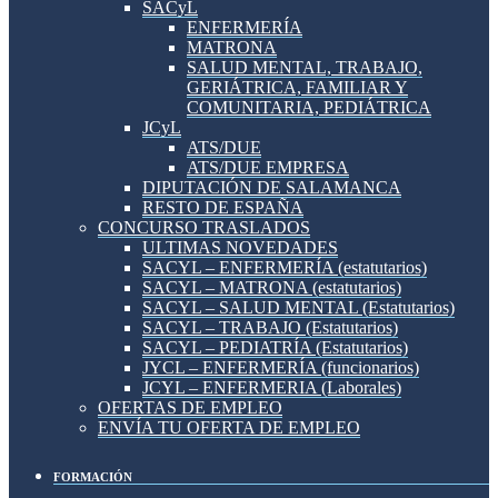
SACyL
ENFERMERÍA
MATRONA
SALUD MENTAL, TRABAJO,
GERIÁTRICA, FAMILIAR Y
COMUNITARIA, PEDIÁTRICA
JCyL
ATS/DUE
ATS/DUE EMPRESA
DIPUTACIÓN DE SALAMANCA
RESTO DE ESPAÑA
CONCURSO TRASLADOS
ULTIMAS NOVEDADES
SACYL – ENFERMERÍA (estatutarios)
SACYL – MATRONA (estatutarios)
SACYL – SALUD MENTAL (Estatutarios)
SACYL – TRABAJO (Estatutarios)
SACYL – PEDIATRÍA (Estatutarios)
JYCL – ENFERMERÍA (funcionarios)
JCYL – ENFERMERIA (Laborales)
OFERTAS DE EMPLEO
ENVÍA TU OFERTA DE EMPLEO
FORMACIÓN