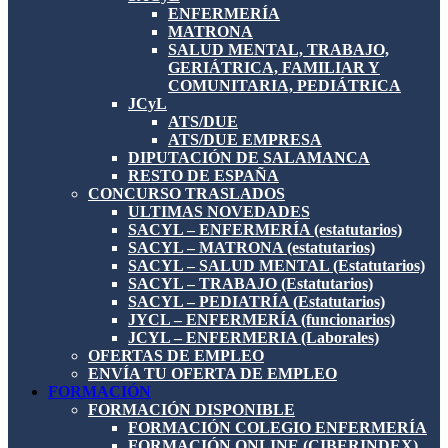
ENFERMERÍA
MATRONA
SALUD MENTAL, TRABAJO,
GERIÁTRICA, FAMILIAR Y
COMUNITARIA, PEDIÁTRICA
JCyL
ATS/DUE
ATS/DUE EMPRESA
DIPUTACIÓN DE SALAMANCA
RESTO DE ESPAÑA
CONCURSO TRASLADOS
ULTIMAS NOVEDADES
SACYL – ENFERMERÍA (estatutarios)
SACYL – MATRONA (estatutarios)
SACYL – SALUD MENTAL (Estatutarios)
SACYL – TRABAJO (Estatutarios)
SACYL – PEDIATRÍA (Estatutarios)
JYCL – ENFERMERÍA (funcionarios)
JCYL – ENFERMERIA (Laborales)
OFERTAS DE EMPLEO
ENVÍA TU OFERTA DE EMPLEO
FORMACIÓN
FORMACIÓN DISPONIBLE
FORMACIÓN COLEGIO ENFERMERÍA
FORMACIÓN ONLINE (CIBERINDEX)