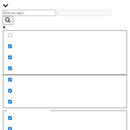
Palabra exacta
Buscar en el título
Buscar en contenido
Buscar en entradas
Buscar en páginas
Filtrar por categorías
2010