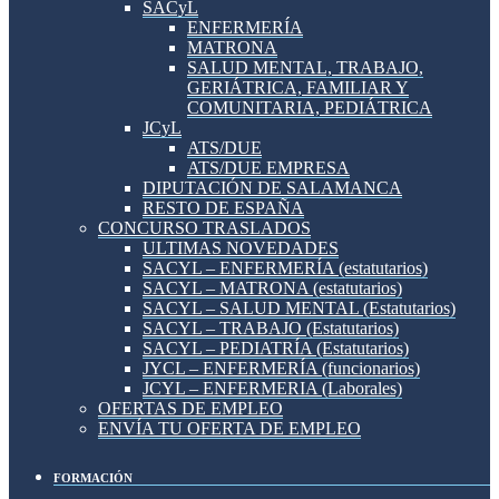
SACyL
ENFERMERÍA
MATRONA
SALUD MENTAL, TRABAJO,
GERIÁTRICA, FAMILIAR Y
COMUNITARIA, PEDIÁTRICA
JCyL
ATS/DUE
ATS/DUE EMPRESA
DIPUTACIÓN DE SALAMANCA
RESTO DE ESPAÑA
CONCURSO TRASLADOS
ULTIMAS NOVEDADES
SACYL – ENFERMERÍA (estatutarios)
SACYL – MATRONA (estatutarios)
SACYL – SALUD MENTAL (Estatutarios)
SACYL – TRABAJO (Estatutarios)
SACYL – PEDIATRÍA (Estatutarios)
JYCL – ENFERMERÍA (funcionarios)
JCYL – ENFERMERIA (Laborales)
OFERTAS DE EMPLEO
ENVÍA TU OFERTA DE EMPLEO
FORMACIÓN