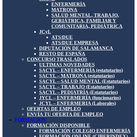
ENFERMERÍA
MATRONA
SALUD MENTAL, TRABAJO,
GERIÁTRICA, FAMILIAR Y
COMUNITARIA, PEDIÁTRICA
JCyL
ATS/DUE
ATS/DUE EMPRESA
DIPUTACIÓN DE SALAMANCA
RESTO DE ESPAÑA
CONCURSO TRASLADOS
ULTIMAS NOVEDADES
SACYL – ENFERMERÍA (estatutarios)
SACYL – MATRONA (estatutarios)
SACYL – SALUD MENTAL (Estatutarios)
SACYL – TRABAJO (Estatutarios)
SACYL – PEDIATRÍA (Estatutarios)
JYCL – ENFERMERÍA (funcionarios)
JCYL – ENFERMERIA (Laborales)
OFERTAS DE EMPLEO
ENVÍA TU OFERTA DE EMPLEO
FORMACIÓN
FORMACIÓN DISPONIBLE
FORMACIÓN COLEGIO ENFERMERÍA
FORMACIÓN ONLINE (CIBERINDEX)