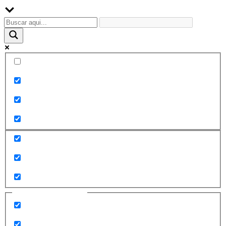
Palabra exacta
Buscar en el título
Buscar en contenido
Buscar en entradas
Buscar en páginas
Filtrar por categorías
2010