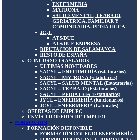
ENFERMERÍA
MATRONA
SALUD MENTAL, TRABAJO,
GERIÁTRICA, FAMILIAR Y
COMUNITARIA, PEDIÁTRICA
JCyL
ATS/DUE
ATS/DUE EMPRESA
DIPUTACIÓN DE SALAMANCA
RESTO DE ESPAÑA
CONCURSO TRASLADOS
ULTIMAS NOVEDADES
SACYL – ENFERMERÍA (estatutarios)
SACYL – MATRONA (estatutarios)
SACYL – SALUD MENTAL (Estatutarios)
SACYL – TRABAJO (Estatutarios)
SACYL – PEDIATRÍA (Estatutarios)
JYCL – ENFERMERÍA (funcionarios)
JCYL – ENFERMERIA (Laborales)
OFERTAS DE EMPLEO
ENVÍA TU OFERTA DE EMPLEO
FORMACIÓN
FORMACIÓN DISPONIBLE
FORMACIÓN COLEGIO ENFERMERÍA
FORMACIÓN ONLINE (CIBERINDEX)