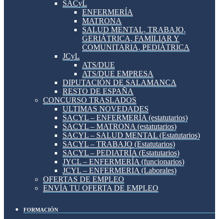
SACyL
ENFERMERÍA
MATRONA
SALUD MENTAL, TRABAJO,
GERIÁTRICA, FAMILIAR Y
COMUNITARIA, PEDIÁTRICA
JCyL
ATS/DUE
ATS/DUE EMPRESA
DIPUTACIÓN DE SALAMANCA
RESTO DE ESPAÑA
CONCURSO TRASLADOS
ULTIMAS NOVEDADES
SACYL – ENFERMERÍA (estatutarios)
SACYL – MATRONA (estatutarios)
SACYL – SALUD MENTAL (Estatutarios)
SACYL – TRABAJO (Estatutarios)
SACYL – PEDIATRÍA (Estatutarios)
JYCL – ENFERMERÍA (funcionarios)
JCYL – ENFERMERIA (Laborales)
OFERTAS DE EMPLEO
ENVÍA TU OFERTA DE EMPLEO
FORMACIÓN