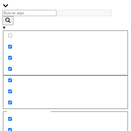
Palabra exacta
Buscar en el título
Buscar en contenido
Buscar en entradas
Buscar en páginas
Filtrar por categorías
2010