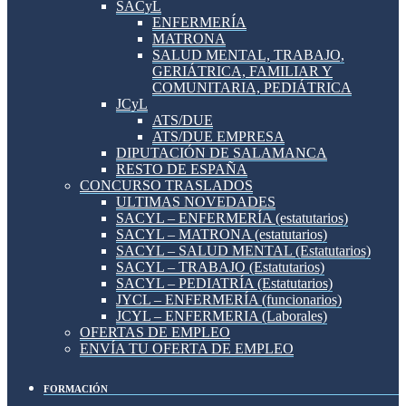
SACyL
ENFERMERÍA
MATRONA
SALUD MENTAL, TRABAJO,
GERIÁTRICA, FAMILIAR Y
COMUNITARIA, PEDIÁTRICA
JCyL
ATS/DUE
ATS/DUE EMPRESA
DIPUTACIÓN DE SALAMANCA
RESTO DE ESPAÑA
CONCURSO TRASLADOS
ULTIMAS NOVEDADES
SACYL – ENFERMERÍA (estatutarios)
SACYL – MATRONA (estatutarios)
SACYL – SALUD MENTAL (Estatutarios)
SACYL – TRABAJO (Estatutarios)
SACYL – PEDIATRÍA (Estatutarios)
JYCL – ENFERMERÍA (funcionarios)
JCYL – ENFERMERIA (Laborales)
OFERTAS DE EMPLEO
ENVÍA TU OFERTA DE EMPLEO
FORMACIÓN