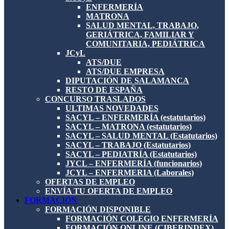
ENFERMERÍA
MATRONA
SALUD MENTAL, TRABAJO,
GERIÁTRICA, FAMILIAR Y
COMUNITARIA, PEDIÁTRICA
JCyL
ATS/DUE
ATS/DUE EMPRESA
DIPUTACIÓN DE SALAMANCA
RESTO DE ESPAÑA
CONCURSO TRASLADOS
ULTIMAS NOVEDADES
SACYL – ENFERMERÍA (estatutarios)
SACYL – MATRONA (estatutarios)
SACYL – SALUD MENTAL (Estatutarios)
SACYL – TRABAJO (Estatutarios)
SACYL – PEDIATRÍA (Estatutarios)
JYCL – ENFERMERÍA (funcionarios)
JCYL – ENFERMERIA (Laborales)
OFERTAS DE EMPLEO
ENVÍA TU OFERTA DE EMPLEO
FORMACIÓN
FORMACIÓN DISPONIBLE
FORMACIÓN COLEGIO ENFERMERÍA
FORMACIÓN ONLINE (CIBERINDEX)