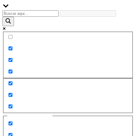
Palabra exacta
Buscar en el título
Buscar en contenido
Buscar en entradas
Buscar en páginas
Filtrar por categorías
2010