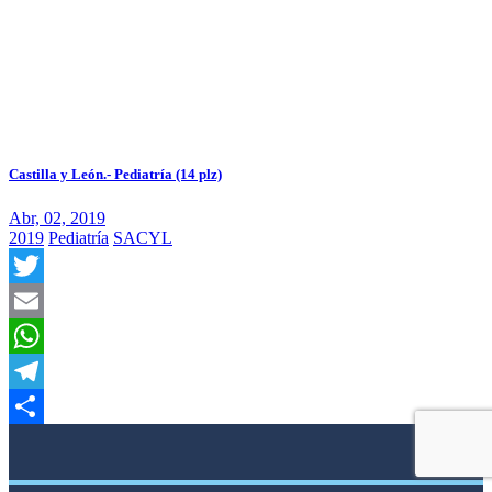
Castilla y León.- Pediatría (14 plz)
Abr, 02, 2019
2019
Pediatría
SACYL
Twitter
Email
WhatsApp
Telegram
Compartir