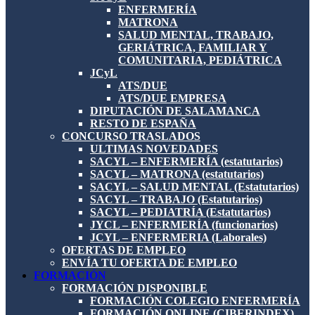
ENFERMERÍA
MATRONA
SALUD MENTAL, TRABAJO,
GERIÁTRICA, FAMILIAR Y
COMUNITARIA, PEDIÁTRICA
JCyL
ATS/DUE
ATS/DUE EMPRESA
DIPUTACIÓN DE SALAMANCA
RESTO DE ESPAÑA
CONCURSO TRASLADOS
ULTIMAS NOVEDADES
SACYL – ENFERMERÍA (estatutarios)
SACYL – MATRONA (estatutarios)
SACYL – SALUD MENTAL (Estatutarios)
SACYL – TRABAJO (Estatutarios)
SACYL – PEDIATRÍA (Estatutarios)
JYCL – ENFERMERÍA (funcionarios)
JCYL – ENFERMERIA (Laborales)
OFERTAS DE EMPLEO
ENVÍA TU OFERTA DE EMPLEO
FORMACIÓN
FORMACIÓN DISPONIBLE
FORMACIÓN COLEGIO ENFERMERÍA
FORMACIÓN ONLINE (CIBERINDEX)