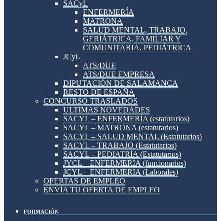
SACyL
ENFERMERÍA
MATRONA
SALUD MENTAL, TRABAJO,
GERIÁTRICA, FAMILIAR Y
COMUNITARIA, PEDIÁTRICA
JCyL
ATS/DUE
ATS/DUE EMPRESA
DIPUTACIÓN DE SALAMANCA
RESTO DE ESPAÑA
CONCURSO TRASLADOS
ULTIMAS NOVEDADES
SACYL – ENFERMERÍA (estatutarios)
SACYL – MATRONA (estatutarios)
SACYL – SALUD MENTAL (Estatutarios)
SACYL – TRABAJO (Estatutarios)
SACYL – PEDIATRÍA (Estatutarios)
JYCL – ENFERMERÍA (funcionarios)
JCYL – ENFERMERIA (Laborales)
OFERTAS DE EMPLEO
ENVÍA TU OFERTA DE EMPLEO
FORMACIÓN