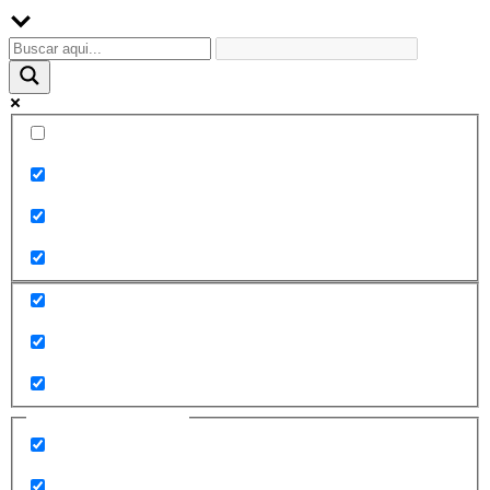
Palabra exacta
Buscar en el título
Buscar en contenido
Buscar en entradas
Buscar en páginas
Filtrar por categorías
2010