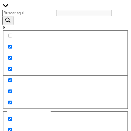
Palabra exacta
Buscar en el título
Buscar en contenido
Buscar en entradas
Buscar en páginas
Filtrar por categorías
2010