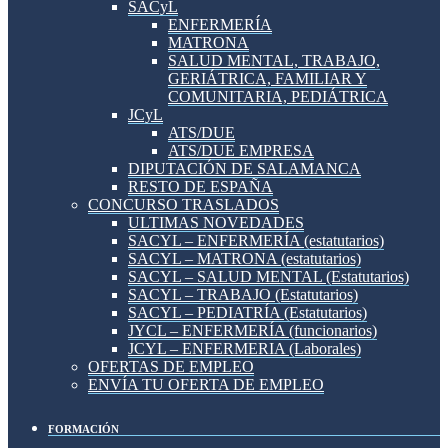
SACyL
ENFERMERÍA
MATRONA
SALUD MENTAL, TRABAJO,
GERIÁTRICA, FAMILIAR Y
COMUNITARIA, PEDIÁTRICA
JCyL
ATS/DUE
ATS/DUE EMPRESA
DIPUTACIÓN DE SALAMANCA
RESTO DE ESPAÑA
CONCURSO TRASLADOS
ULTIMAS NOVEDADES
SACYL – ENFERMERÍA (estatutarios)
SACYL – MATRONA (estatutarios)
SACYL – SALUD MENTAL (Estatutarios)
SACYL – TRABAJO (Estatutarios)
SACYL – PEDIATRÍA (Estatutarios)
JYCL – ENFERMERÍA (funcionarios)
JCYL – ENFERMERIA (Laborales)
OFERTAS DE EMPLEO
ENVÍA TU OFERTA DE EMPLEO
FORMACIÓN