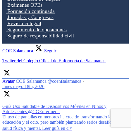
Exámenes OPEs
Formación continuada
Jornadas y Congresos
Revista colegial
Seguimiento de oposiciones
Seguro de responsabilidad civil
COE Salamanca
Seguir
Twitter del Colegio Oficial de Enfermería de Salamanca
Avatar
COE Salamanca
@coenfsalamanca
·
lunes mayo 18th, 2026
Guía Uso Saludable de Dispositivos Móviles en Niños y
Adolescentes @CGEnfermeria
El uso de pantallas en menores ha crecido transformando la
educación y el ocio, pero también planteando serios desafíos para su
salud física y mental. Leer guía en 👉