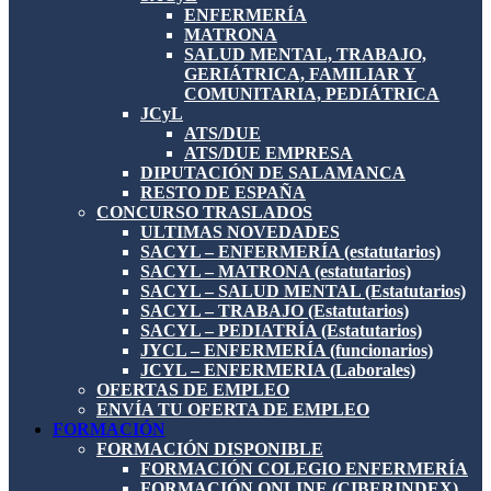
ENFERMERÍA
MATRONA
SALUD MENTAL, TRABAJO,
GERIÁTRICA, FAMILIAR Y
COMUNITARIA, PEDIÁTRICA
JCyL
ATS/DUE
ATS/DUE EMPRESA
DIPUTACIÓN DE SALAMANCA
RESTO DE ESPAÑA
CONCURSO TRASLADOS
ULTIMAS NOVEDADES
SACYL – ENFERMERÍA (estatutarios)
SACYL – MATRONA (estatutarios)
SACYL – SALUD MENTAL (Estatutarios)
SACYL – TRABAJO (Estatutarios)
SACYL – PEDIATRÍA (Estatutarios)
JYCL – ENFERMERÍA (funcionarios)
JCYL – ENFERMERIA (Laborales)
OFERTAS DE EMPLEO
ENVÍA TU OFERTA DE EMPLEO
FORMACIÓN
FORMACIÓN DISPONIBLE
FORMACIÓN COLEGIO ENFERMERÍA
FORMACIÓN ONLINE (CIBERINDEX)