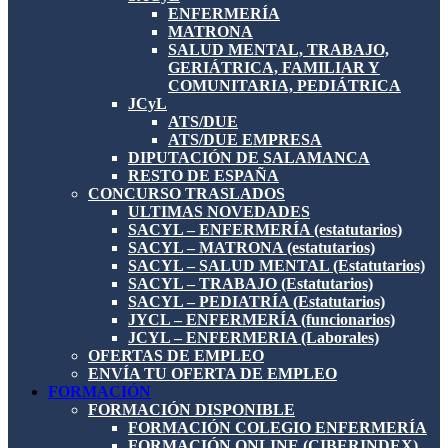
ENFERMERÍA
MATRONA
SALUD MENTAL, TRABAJO,
GERIÁTRICA, FAMILIAR Y
COMUNITARIA, PEDIÁTRICA
JCyL
ATS/DUE
ATS/DUE EMPRESA
DIPUTACIÓN DE SALAMANCA
RESTO DE ESPAÑA
CONCURSO TRASLADOS
ULTIMAS NOVEDADES
SACYL – ENFERMERÍA (estatutarios)
SACYL – MATRONA (estatutarios)
SACYL – SALUD MENTAL (Estatutarios)
SACYL – TRABAJO (Estatutarios)
SACYL – PEDIATRÍA (Estatutarios)
JYCL – ENFERMERÍA (funcionarios)
JCYL – ENFERMERIA (Laborales)
OFERTAS DE EMPLEO
ENVÍA TU OFERTA DE EMPLEO
FORMACIÓN
FORMACIÓN DISPONIBLE
FORMACIÓN COLEGIO ENFERMERÍA
FORMACIÓN ONLINE (CIBERINDEX)