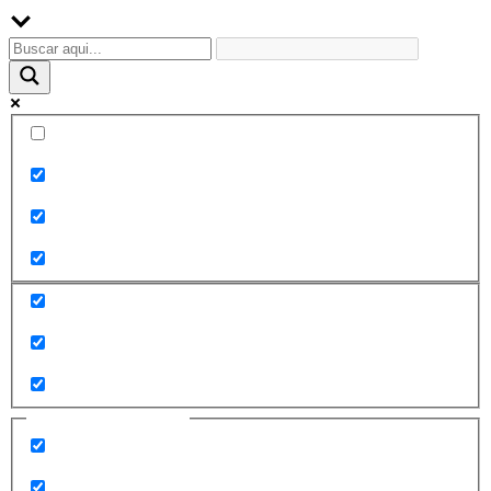
Palabra exacta
Buscar en el título
Buscar en contenido
Buscar en entradas
Buscar en páginas
Filtrar por categorías
2010