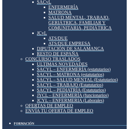
SACyL
ENFERMERÍA
MATRONA
SALUD MENTAL, TRABAJO,
GERIÁTRICA, FAMILIAR Y
COMUNITARIA, PEDIÁTRICA
JCyL
ATS/DUE
ATS/DUE EMPRESA
DIPUTACIÓN DE SALAMANCA
RESTO DE ESPAÑA
CONCURSO TRASLADOS
ULTIMAS NOVEDADES
SACYL – ENFERMERÍA (estatutarios)
SACYL – MATRONA (estatutarios)
SACYL – SALUD MENTAL (Estatutarios)
SACYL – TRABAJO (Estatutarios)
SACYL – PEDIATRÍA (Estatutarios)
JYCL – ENFERMERÍA (funcionarios)
JCYL – ENFERMERIA (Laborales)
OFERTAS DE EMPLEO
ENVÍA TU OFERTA DE EMPLEO
FORMACIÓN