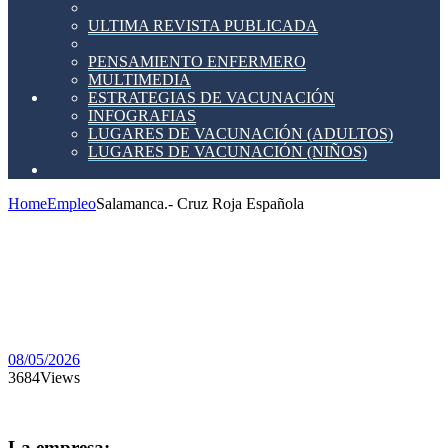
ULTIMA REVISTA PUBLICADA
PENSAMIENTO ENFERMERO
MULTIMEDIA
ESTRATEGIAS DE VACUNACIÓN
INFOGRAFIAS
LUGARES DE VACUNACIÓN (ADULTOS)
LUGARES DE VACUNACIÓN (NIÑOS)
Home
Empleo
Salamanca.- Cruz Roja Española
Salamanca.-
Cruz
Roja
Española
08/05/2026
3684
Views
La empresa: