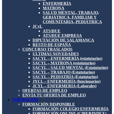
ENFERMERÍA
MATRONA
SALUD MENTAL, TRABAJO,
GERIÁTRICA, FAMILIAR Y
COMUNITARIA, PEDIÁTRICA
JCyL
ATS/DUE
ATS/DUE EMPRESA
DIPUTACIÓN DE SALAMANCA
RESTO DE ESPAÑA
CONCURSO TRASLADOS
ULTIMAS NOVEDADES
SACYL – ENFERMERÍA (estatutarios)
SACYL – MATRONA (estatutarios)
SACYL – SALUD MENTAL (Estatutarios)
SACYL – TRABAJO (Estatutarios)
SACYL – PEDIATRÍA (Estatutarios)
JYCL – ENFERMERÍA (funcionarios)
JCYL – ENFERMERIA (Laborales)
OFERTAS DE EMPLEO
ENVÍA TU OFERTA DE EMPLEO
FORMACIÓN
FORMACIÓN DISPONIBLE
FORMACIÓN COLEGIO ENFERMERÍA
FORMACIÓN ONLINE (CIBERINDEX)