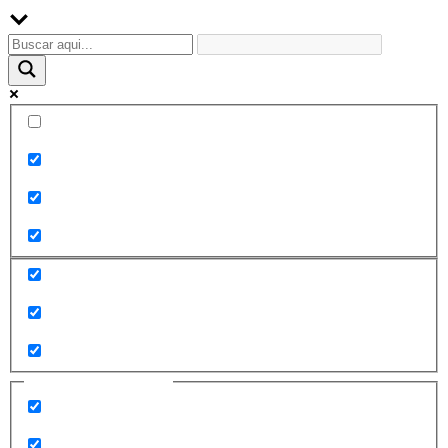
Palabra exacta
Buscar en el título
Buscar en contenido
Buscar en entradas
Buscar en páginas
Filtrar por categorías
2010