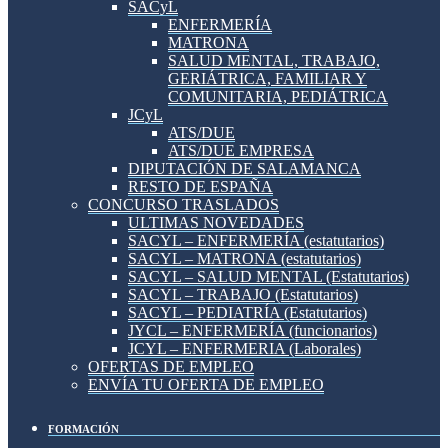
SACyL
ENFERMERÍA
MATRONA
SALUD MENTAL, TRABAJO,
GERIÁTRICA, FAMILIAR Y
COMUNITARIA, PEDIÁTRICA
JCyL
ATS/DUE
ATS/DUE EMPRESA
DIPUTACIÓN DE SALAMANCA
RESTO DE ESPAÑA
CONCURSO TRASLADOS
ULTIMAS NOVEDADES
SACYL – ENFERMERÍA (estatutarios)
SACYL – MATRONA (estatutarios)
SACYL – SALUD MENTAL (Estatutarios)
SACYL – TRABAJO (Estatutarios)
SACYL – PEDIATRÍA (Estatutarios)
JYCL – ENFERMERÍA (funcionarios)
JCYL – ENFERMERIA (Laborales)
OFERTAS DE EMPLEO
ENVÍA TU OFERTA DE EMPLEO
FORMACIÓN