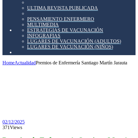
ULTIMA REVISTA PUBLICADA
PENSAMIENTO ENFERMERO
MULTIMEDIA
ESTRATEGIAS DE VACUNACIÓN
INFOGRAFIAS
LUGARES DE VACUNACIÓN (ADULTOS)
LUGARES DE VACUNACIÓN (NIÑOS)
Home
Actualidad
Premios de Enfermería Santiago Martín Jarauta
Premios
de
Enfermería
Santiago
Martín
Jarauta
02/12/2025
371
Views