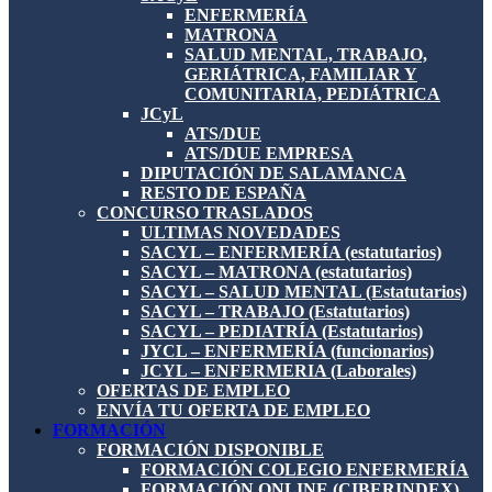
ENFERMERÍA
MATRONA
SALUD MENTAL, TRABAJO,
GERIÁTRICA, FAMILIAR Y
COMUNITARIA, PEDIÁTRICA
JCyL
ATS/DUE
ATS/DUE EMPRESA
DIPUTACIÓN DE SALAMANCA
RESTO DE ESPAÑA
CONCURSO TRASLADOS
ULTIMAS NOVEDADES
SACYL – ENFERMERÍA (estatutarios)
SACYL – MATRONA (estatutarios)
SACYL – SALUD MENTAL (Estatutarios)
SACYL – TRABAJO (Estatutarios)
SACYL – PEDIATRÍA (Estatutarios)
JYCL – ENFERMERÍA (funcionarios)
JCYL – ENFERMERIA (Laborales)
OFERTAS DE EMPLEO
ENVÍA TU OFERTA DE EMPLEO
FORMACIÓN
FORMACIÓN DISPONIBLE
FORMACIÓN COLEGIO ENFERMERÍA
FORMACIÓN ONLINE (CIBERINDEX)