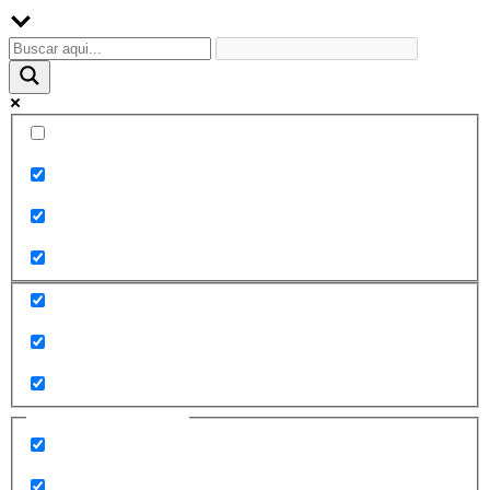
Palabra exacta
Buscar en el título
Buscar en contenido
Buscar en entradas
Buscar en páginas
Filtrar por categorías
2010