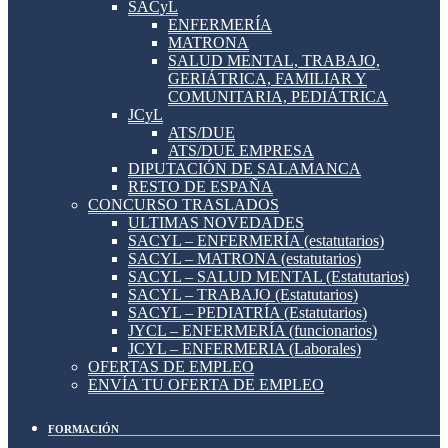
SACyL
ENFERMERÍA
MATRONA
SALUD MENTAL, TRABAJO,
GERIÁTRICA, FAMILIAR Y
COMUNITARIA, PEDIÁTRICA
JCyL
ATS/DUE
ATS/DUE EMPRESA
DIPUTACIÓN DE SALAMANCA
RESTO DE ESPAÑA
CONCURSO TRASLADOS
ULTIMAS NOVEDADES
SACYL – ENFERMERÍA (estatutarios)
SACYL – MATRONA (estatutarios)
SACYL – SALUD MENTAL (Estatutarios)
SACYL – TRABAJO (Estatutarios)
SACYL – PEDIATRÍA (Estatutarios)
JYCL – ENFERMERÍA (funcionarios)
JCYL – ENFERMERIA (Laborales)
OFERTAS DE EMPLEO
ENVÍA TU OFERTA DE EMPLEO
FORMACIÓN