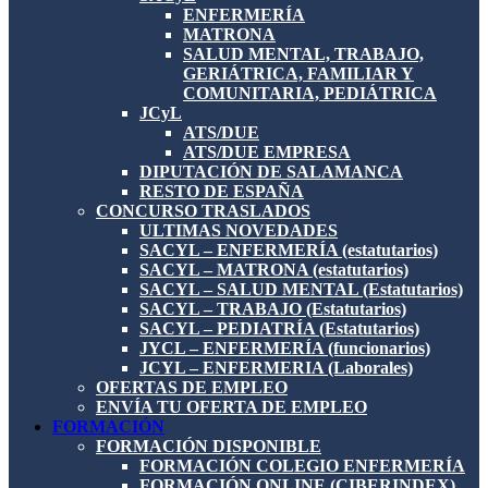
ENFERMERÍA
MATRONA
SALUD MENTAL, TRABAJO,
GERIÁTRICA, FAMILIAR Y
COMUNITARIA, PEDIÁTRICA
JCyL
ATS/DUE
ATS/DUE EMPRESA
DIPUTACIÓN DE SALAMANCA
RESTO DE ESPAÑA
CONCURSO TRASLADOS
ULTIMAS NOVEDADES
SACYL – ENFERMERÍA (estatutarios)
SACYL – MATRONA (estatutarios)
SACYL – SALUD MENTAL (Estatutarios)
SACYL – TRABAJO (Estatutarios)
SACYL – PEDIATRÍA (Estatutarios)
JYCL – ENFERMERÍA (funcionarios)
JCYL – ENFERMERIA (Laborales)
OFERTAS DE EMPLEO
ENVÍA TU OFERTA DE EMPLEO
FORMACIÓN
FORMACIÓN DISPONIBLE
FORMACIÓN COLEGIO ENFERMERÍA
FORMACIÓN ONLINE (CIBERINDEX)