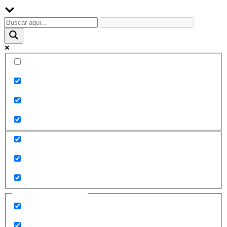
Palabra exacta
Buscar en el título
Buscar en contenido
Buscar en entradas
Buscar en páginas
Filtrar por categorías
2010