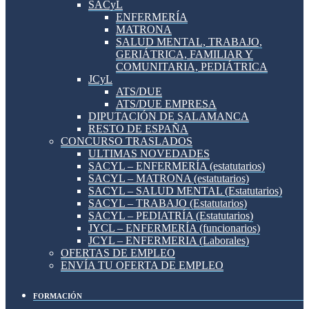
SACyL
ENFERMERÍA
MATRONA
SALUD MENTAL, TRABAJO,
GERIÁTRICA, FAMILIAR Y
COMUNITARIA, PEDIÁTRICA
JCyL
ATS/DUE
ATS/DUE EMPRESA
DIPUTACIÓN DE SALAMANCA
RESTO DE ESPAÑA
CONCURSO TRASLADOS
ULTIMAS NOVEDADES
SACYL – ENFERMERÍA (estatutarios)
SACYL – MATRONA (estatutarios)
SACYL – SALUD MENTAL (Estatutarios)
SACYL – TRABAJO (Estatutarios)
SACYL – PEDIATRÍA (Estatutarios)
JYCL – ENFERMERÍA (funcionarios)
JCYL – ENFERMERIA (Laborales)
OFERTAS DE EMPLEO
ENVÍA TU OFERTA DE EMPLEO
FORMACIÓN