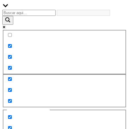
Palabra exacta
Buscar en el título
Buscar en contenido
Buscar en entradas
Buscar en páginas
Filtrar por categorías
2010