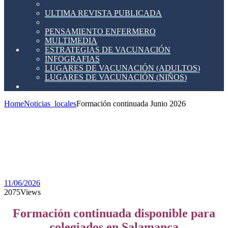
ULTIMA REVISTA PUBLICADA
PENSAMIENTO ENFERMERO
MULTIMEDIA
ESTRATEGIAS DE VACUNACIÓN
INFOGRAFIAS
LUGARES DE VACUNACIÓN (ADULTOS)
LUGARES DE VACUNACIÓN (NIÑOS)
Home
Noticias_locales
Formación continuada Junio 2026
Formación
continuada
Junio
2026
11/06/2026
2075
Views
Formación continuada disponible para
colegiados en Salamanca