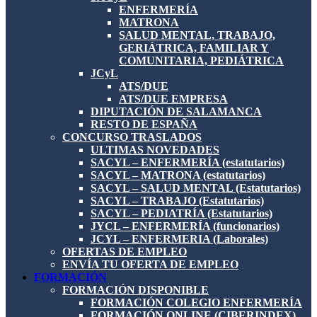
ENFERMERÍA
MATRONA
SALUD MENTAL, TRABAJO,
GERIÁTRICA, FAMILIAR Y
COMUNITARIA, PEDIÁTRICA
JCyL
ATS/DUE
ATS/DUE EMPRESA
DIPUTACIÓN DE SALAMANCA
RESTO DE ESPAÑA
CONCURSO TRASLADOS
ULTIMAS NOVEDADES
SACYL – ENFERMERÍA (estatutarios)
SACYL – MATRONA (estatutarios)
SACYL – SALUD MENTAL (Estatutarios)
SACYL – TRABAJO (Estatutarios)
SACYL – PEDIATRÍA (Estatutarios)
JYCL – ENFERMERÍA (funcionarios)
JCYL – ENFERMERIA (Laborales)
OFERTAS DE EMPLEO
ENVÍA TU OFERTA DE EMPLEO
FORMACIÓN
FORMACIÓN DISPONIBLE
FORMACIÓN COLEGIO ENFERMERÍA
FORMACIÓN ONLINE (CIBERINDEX)