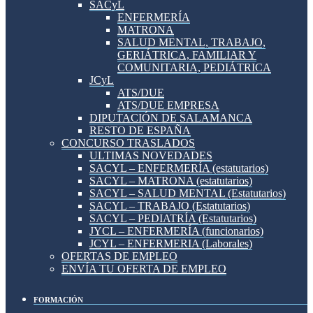
SACyL
ENFERMERÍA
MATRONA
SALUD MENTAL, TRABAJO,
GERIÁTRICA, FAMILIAR Y
COMUNITARIA, PEDIÁTRICA
JCyL
ATS/DUE
ATS/DUE EMPRESA
DIPUTACIÓN DE SALAMANCA
RESTO DE ESPAÑA
CONCURSO TRASLADOS
ULTIMAS NOVEDADES
SACYL – ENFERMERÍA (estatutarios)
SACYL – MATRONA (estatutarios)
SACYL – SALUD MENTAL (Estatutarios)
SACYL – TRABAJO (Estatutarios)
SACYL – PEDIATRÍA (Estatutarios)
JYCL – ENFERMERÍA (funcionarios)
JCYL – ENFERMERIA (Laborales)
OFERTAS DE EMPLEO
ENVÍA TU OFERTA DE EMPLEO
FORMACIÓN