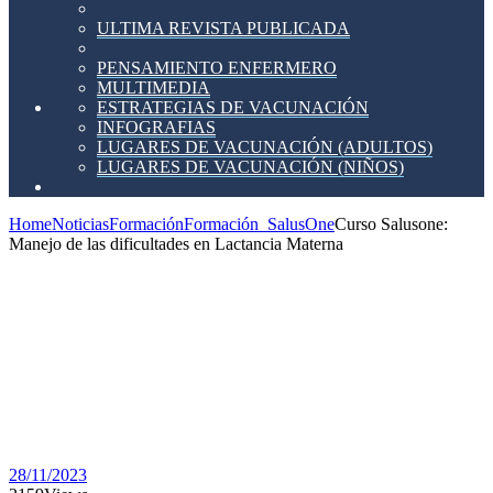
ULTIMA REVISTA PUBLICADA
PENSAMIENTO ENFERMERO
MULTIMEDIA
ESTRATEGIAS DE VACUNACIÓN
INFOGRAFIAS
LUGARES DE VACUNACIÓN (ADULTOS)
LUGARES DE VACUNACIÓN (NIÑOS)
Home
Noticias
Formación
Formación_SalusOne
Curso Salusone:
Manejo de las dificultades en Lactancia Materna
Curso
Salusone:
Manejo
de las
dificultades
en
Lactancia
Materna
28/11/2023