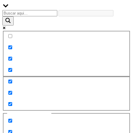
Palabra exacta
Buscar en el título
Buscar en contenido
Buscar en entradas
Buscar en páginas
Filtrar por categorías
2010