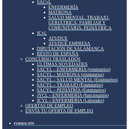
SACyL
ENFERMERÍA
MATRONA
SALUD MENTAL, TRABAJO,
GERIÁTRICA, FAMILIAR Y
COMUNITARIA, PEDIÁTRICA
JCyL
ATS/DUE
ATS/DUE EMPRESA
DIPUTACIÓN DE SALAMANCA
RESTO DE ESPAÑA
CONCURSO TRASLADOS
ULTIMAS NOVEDADES
SACYL – ENFERMERÍA (estatutarios)
SACYL – MATRONA (estatutarios)
SACYL – SALUD MENTAL (Estatutarios)
SACYL – TRABAJO (Estatutarios)
SACYL – PEDIATRÍA (Estatutarios)
JYCL – ENFERMERÍA (funcionarios)
JCYL – ENFERMERIA (Laborales)
OFERTAS DE EMPLEO
ENVÍA TU OFERTA DE EMPLEO
FORMACIÓN