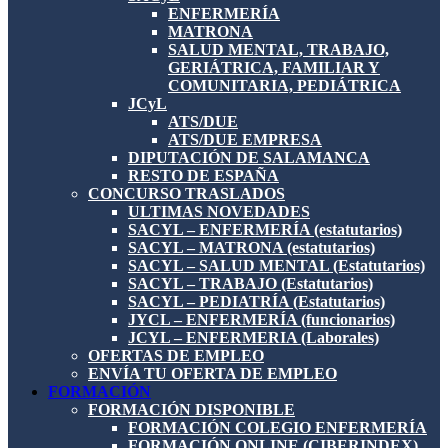
ENFERMERÍA
MATRONA
SALUD MENTAL, TRABAJO,
GERIÁTRICA, FAMILIAR Y
COMUNITARIA, PEDIÁTRICA
JCyL
ATS/DUE
ATS/DUE EMPRESA
DIPUTACIÓN DE SALAMANCA
RESTO DE ESPAÑA
CONCURSO TRASLADOS
ULTIMAS NOVEDADES
SACYL – ENFERMERÍA (estatutarios)
SACYL – MATRONA (estatutarios)
SACYL – SALUD MENTAL (Estatutarios)
SACYL – TRABAJO (Estatutarios)
SACYL – PEDIATRÍA (Estatutarios)
JYCL – ENFERMERÍA (funcionarios)
JCYL – ENFERMERIA (Laborales)
OFERTAS DE EMPLEO
ENVÍA TU OFERTA DE EMPLEO
FORMACIÓN
FORMACIÓN DISPONIBLE
FORMACIÓN COLEGIO ENFERMERÍA
FORMACIÓN ONLINE (CIBERINDEX)