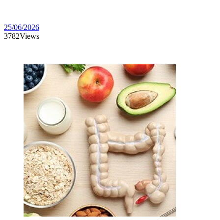
endocrinas
y
metabólicas
25/06/2026
3782
Views