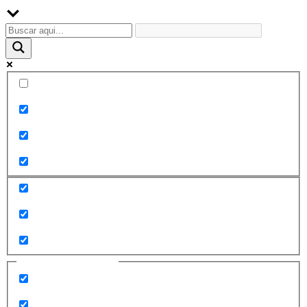
Palabra exacta
Buscar en el título
Buscar en contenido
Buscar en entradas
Buscar en páginas
Filtrar por categorías
2010