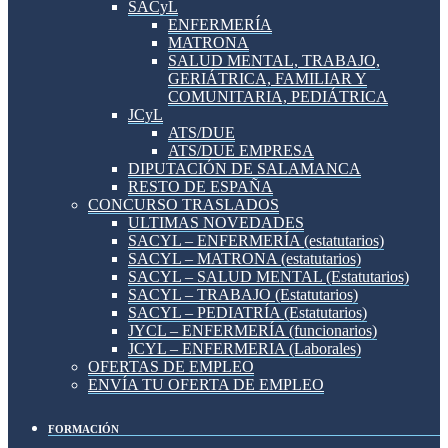
SACyL
ENFERMERÍA
MATRONA
SALUD MENTAL, TRABAJO,
GERIÁTRICA, FAMILIAR Y
COMUNITARIA, PEDIÁTRICA
JCyL
ATS/DUE
ATS/DUE EMPRESA
DIPUTACIÓN DE SALAMANCA
RESTO DE ESPAÑA
CONCURSO TRASLADOS
ULTIMAS NOVEDADES
SACYL – ENFERMERÍA (estatutarios)
SACYL – MATRONA (estatutarios)
SACYL – SALUD MENTAL (Estatutarios)
SACYL – TRABAJO (Estatutarios)
SACYL – PEDIATRÍA (Estatutarios)
JYCL – ENFERMERÍA (funcionarios)
JCYL – ENFERMERIA (Laborales)
OFERTAS DE EMPLEO
ENVÍA TU OFERTA DE EMPLEO
FORMACIÓN