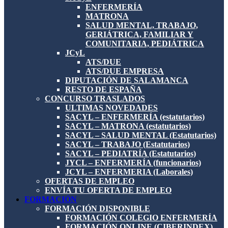
ENFERMERÍA
MATRONA
SALUD MENTAL, TRABAJO,
GERIÁTRICA, FAMILIAR Y
COMUNITARIA, PEDIÁTRICA
JCyL
ATS/DUE
ATS/DUE EMPRESA
DIPUTACIÓN DE SALAMANCA
RESTO DE ESPAÑA
CONCURSO TRASLADOS
ULTIMAS NOVEDADES
SACYL – ENFERMERÍA (estatutarios)
SACYL – MATRONA (estatutarios)
SACYL – SALUD MENTAL (Estatutarios)
SACYL – TRABAJO (Estatutarios)
SACYL – PEDIATRÍA (Estatutarios)
JYCL – ENFERMERÍA (funcionarios)
JCYL – ENFERMERIA (Laborales)
OFERTAS DE EMPLEO
ENVÍA TU OFERTA DE EMPLEO
FORMACIÓN
FORMACIÓN DISPONIBLE
FORMACIÓN COLEGIO ENFERMERÍA
FORMACIÓN ONLINE (CIBERINDEX)