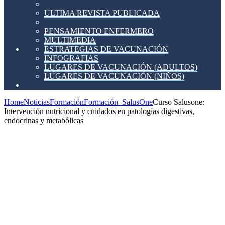
ULTIMA REVISTA PUBLICADA
PENSAMIENTO ENFERMERO
MULTIMEDIA
ESTRATEGIAS DE VACUNACIÓN
INFOGRAFIAS
LUGARES DE VACUNACIÓN (ADULTOS)
LUGARES DE VACUNACIÓN (NIÑOS)
Home
Noticias
Formación
Formación_SalusOne
Curso Salusone:
Intervención nutricional y cuidados en patologías digestivas,
endocrinas y metabólicas
Curso
Salusone:
Intervención
nutricional
y
cuidados
en
patologías
digestivas,