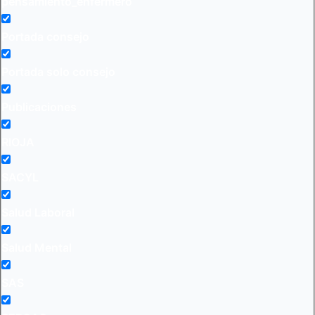
pensamiento_enfermero
Portada consejo
Portada solo consejo
Publicaciones
RIOJA
SACYL
Salud Laboral
Salud Mental
SAS