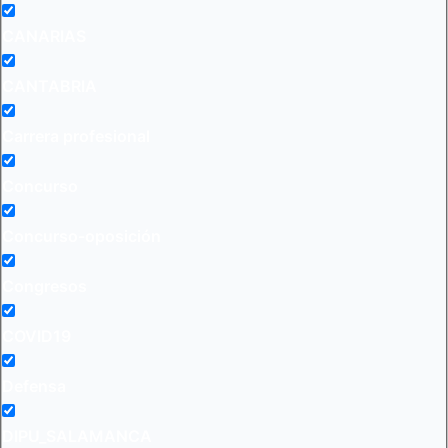
CANARIAS
CANTABRIA
Carrera profesional
Concurso
Concurso-oposición
Congresos
COVID19
Defensa
DIPU_SALAMANCA