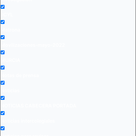
JCYL
Matrona
Movilizaciones-mayo-2022
MURCIA
Notas de prensa
Noticias
NOTICIAS CABECERA PORTADA
Noticias intercolegiales