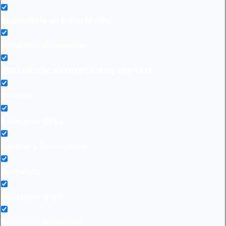
Especialista en Salud Mental
Estabilización Empleo
ESTABILIZACIÓN EMPLEO DE EMPLEO
Eventos
Exámenes OPEs
Familiar y Comunitaria
Formación
formacion isfos
formacion postcovid