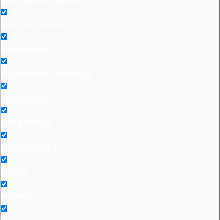
Noticias para revisar
Noticias_locales
NursingNow
NursingNow_Salamanca
Oposiciones
OSAKIDETZA
OSASUNBIDEA
OTROS
Pediatría