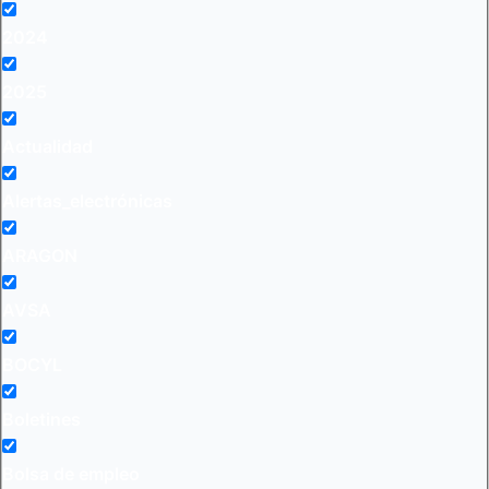
2024
2025
Actualidad
Alertas_electrónicas
ARAGON
AVSA
BOCYL
Boletines
Bolsa de empleo