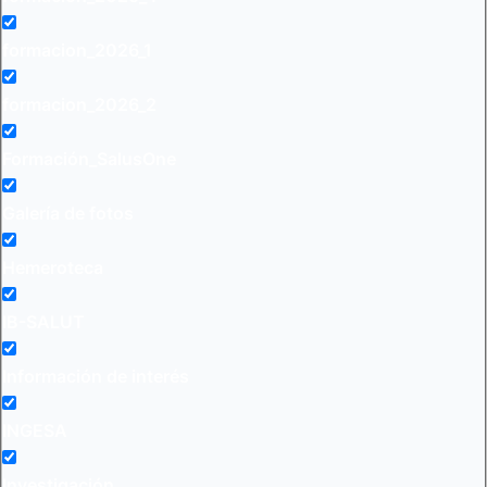
formacion_2026_1
formacion_2026_2
Formación_SalusOne
Galería de fotos
Hemeroteca
IB-SALUT
Información de interés
INGESA
Investigación