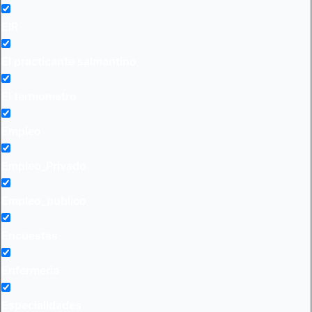
EIR
El practicante salmantino
El termometro
Empleo
Empleo_Privado
Empleo_publico
Encuestas
Enfermeria
Especialidades