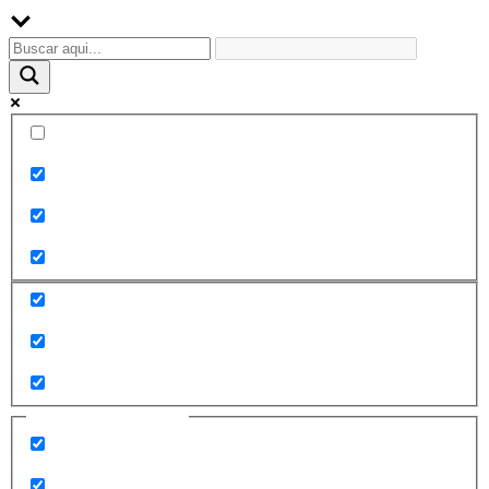
Palabra exacta
Buscar en el título
Buscar en contenido
Buscar en entradas
Buscar en páginas
Filtrar por categorías
2010