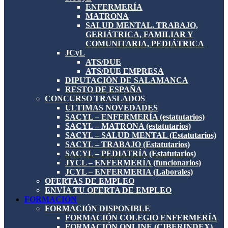
ENFERMERÍA
MATRONA
SALUD MENTAL, TRABAJO,
GERIÁTRICA, FAMILIAR Y
COMUNITARIA, PEDIÁTRICA
JCyL
ATS/DUE
ATS/DUE EMPRESA
DIPUTACIÓN DE SALAMANCA
RESTO DE ESPAÑA
CONCURSO TRASLADOS
ULTIMAS NOVEDADES
SACYL – ENFERMERÍA (estatutarios)
SACYL – MATRONA (estatutarios)
SACYL – SALUD MENTAL (Estatutarios)
SACYL – TRABAJO (Estatutarios)
SACYL – PEDIATRÍA (Estatutarios)
JYCL – ENFERMERÍA (funcionarios)
JCYL – ENFERMERIA (Laborales)
OFERTAS DE EMPLEO
ENVÍA TU OFERTA DE EMPLEO
FORMACIÓN
FORMACIÓN DISPONIBLE
FORMACIÓN COLEGIO ENFERMERÍA
FORMACIÓN ONLINE (CIBERINDEX)