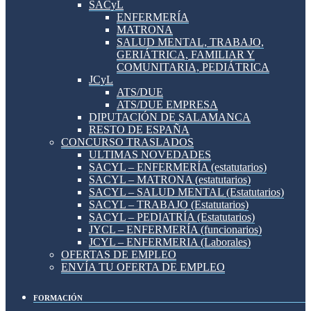
SACyL
ENFERMERÍA
MATRONA
SALUD MENTAL, TRABAJO,
GERIÁTRICA, FAMILIAR Y
COMUNITARIA, PEDIÁTRICA
JCyL
ATS/DUE
ATS/DUE EMPRESA
DIPUTACIÓN DE SALAMANCA
RESTO DE ESPAÑA
CONCURSO TRASLADOS
ULTIMAS NOVEDADES
SACYL – ENFERMERÍA (estatutarios)
SACYL – MATRONA (estatutarios)
SACYL – SALUD MENTAL (Estatutarios)
SACYL – TRABAJO (Estatutarios)
SACYL – PEDIATRÍA (Estatutarios)
JYCL – ENFERMERÍA (funcionarios)
JCYL – ENFERMERIA (Laborales)
OFERTAS DE EMPLEO
ENVÍA TU OFERTA DE EMPLEO
FORMACIÓN