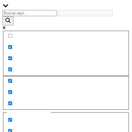
Palabra exacta
Buscar en el título
Buscar en contenido
Buscar en entradas
Buscar en páginas
Filtrar por categorías
2010