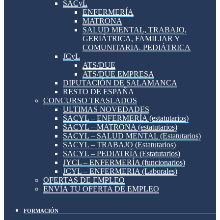
SACyL
ENFERMERÍA
MATRONA
SALUD MENTAL, TRABAJO,
GERIÁTRICA, FAMILIAR Y
COMUNITARIA, PEDIÁTRICA
JCyL
ATS/DUE
ATS/DUE EMPRESA
DIPUTACIÓN DE SALAMANCA
RESTO DE ESPAÑA
CONCURSO TRASLADOS
ULTIMAS NOVEDADES
SACYL – ENFERMERÍA (estatutarios)
SACYL – MATRONA (estatutarios)
SACYL – SALUD MENTAL (Estatutarios)
SACYL – TRABAJO (Estatutarios)
SACYL – PEDIATRÍA (Estatutarios)
JYCL – ENFERMERÍA (funcionarios)
JCYL – ENFERMERIA (Laborales)
OFERTAS DE EMPLEO
ENVÍA TU OFERTA DE EMPLEO
FORMACIÓN