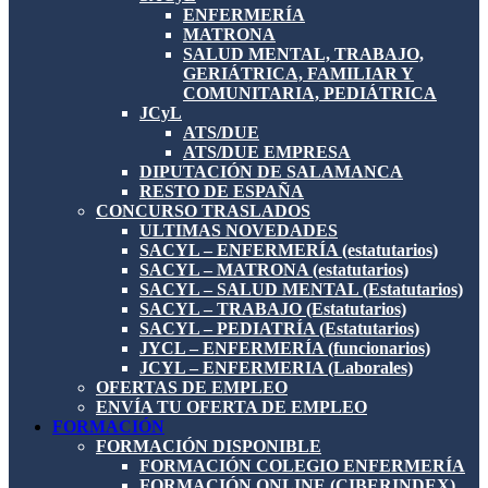
ENFERMERÍA
MATRONA
SALUD MENTAL, TRABAJO,
GERIÁTRICA, FAMILIAR Y
COMUNITARIA, PEDIÁTRICA
JCyL
ATS/DUE
ATS/DUE EMPRESA
DIPUTACIÓN DE SALAMANCA
RESTO DE ESPAÑA
CONCURSO TRASLADOS
ULTIMAS NOVEDADES
SACYL – ENFERMERÍA (estatutarios)
SACYL – MATRONA (estatutarios)
SACYL – SALUD MENTAL (Estatutarios)
SACYL – TRABAJO (Estatutarios)
SACYL – PEDIATRÍA (Estatutarios)
JYCL – ENFERMERÍA (funcionarios)
JCYL – ENFERMERIA (Laborales)
OFERTAS DE EMPLEO
ENVÍA TU OFERTA DE EMPLEO
FORMACIÓN
FORMACIÓN DISPONIBLE
FORMACIÓN COLEGIO ENFERMERÍA
FORMACIÓN ONLINE (CIBERINDEX)