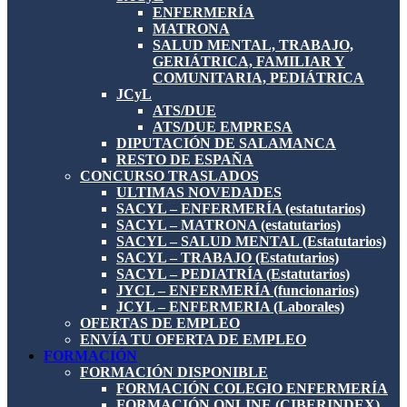
ENFERMERÍA
MATRONA
SALUD MENTAL, TRABAJO,
GERIÁTRICA, FAMILIAR Y
COMUNITARIA, PEDIÁTRICA
JCyL
ATS/DUE
ATS/DUE EMPRESA
DIPUTACIÓN DE SALAMANCA
RESTO DE ESPAÑA
CONCURSO TRASLADOS
ULTIMAS NOVEDADES
SACYL – ENFERMERÍA (estatutarios)
SACYL – MATRONA (estatutarios)
SACYL – SALUD MENTAL (Estatutarios)
SACYL – TRABAJO (Estatutarios)
SACYL – PEDIATRÍA (Estatutarios)
JYCL – ENFERMERÍA (funcionarios)
JCYL – ENFERMERIA (Laborales)
OFERTAS DE EMPLEO
ENVÍA TU OFERTA DE EMPLEO
FORMACIÓN
FORMACIÓN DISPONIBLE
FORMACIÓN COLEGIO ENFERMERÍA
FORMACIÓN ONLINE (CIBERINDEX)