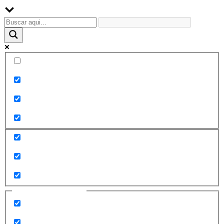
Palabra exacta
Buscar en el título
Buscar en contenido
Buscar en entradas
Buscar en páginas
Filtrar por categorías
2010