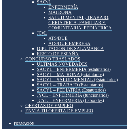
SACyL
ENFERMERÍA
MATRONA
SALUD MENTAL, TRABAJO,
GERIÁTRICA, FAMILIAR Y
COMUNITARIA, PEDIÁTRICA
JCyL
ATS/DUE
ATS/DUE EMPRESA
DIPUTACIÓN DE SALAMANCA
RESTO DE ESPAÑA
CONCURSO TRASLADOS
ULTIMAS NOVEDADES
SACYL – ENFERMERÍA (estatutarios)
SACYL – MATRONA (estatutarios)
SACYL – SALUD MENTAL (Estatutarios)
SACYL – TRABAJO (Estatutarios)
SACYL – PEDIATRÍA (Estatutarios)
JYCL – ENFERMERÍA (funcionarios)
JCYL – ENFERMERIA (Laborales)
OFERTAS DE EMPLEO
ENVÍA TU OFERTA DE EMPLEO
FORMACIÓN