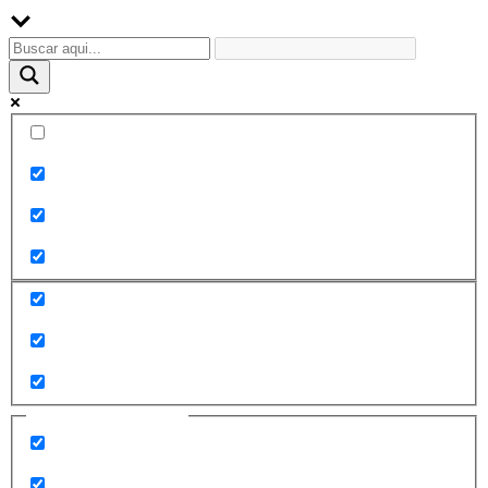
Palabra exacta
Buscar en el título
Buscar en contenido
Buscar en entradas
Buscar en páginas
Filtrar por categorías
2010