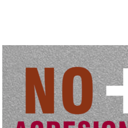
Mental
Curso
ONLINE
(Fnn):
Introducción
a la
continuidad
asistencial