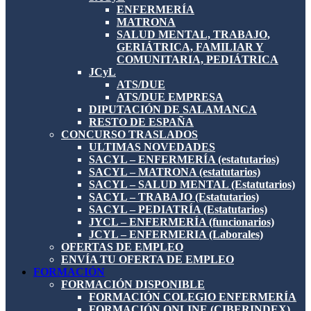
ENFERMERÍA
MATRONA
SALUD MENTAL, TRABAJO,
GERIÁTRICA, FAMILIAR Y
COMUNITARIA, PEDIÁTRICA
JCyL
ATS/DUE
ATS/DUE EMPRESA
DIPUTACIÓN DE SALAMANCA
RESTO DE ESPAÑA
CONCURSO TRASLADOS
ULTIMAS NOVEDADES
SACYL – ENFERMERÍA (estatutarios)
SACYL – MATRONA (estatutarios)
SACYL – SALUD MENTAL (Estatutarios)
SACYL – TRABAJO (Estatutarios)
SACYL – PEDIATRÍA (Estatutarios)
JYCL – ENFERMERÍA (funcionarios)
JCYL – ENFERMERIA (Laborales)
OFERTAS DE EMPLEO
ENVÍA TU OFERTA DE EMPLEO
FORMACIÓN
FORMACIÓN DISPONIBLE
FORMACIÓN COLEGIO ENFERMERÍA
FORMACIÓN ONLINE (CIBERINDEX)