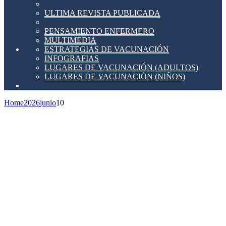
ULTIMA REVISTA PUBLICADA
PENSAMIENTO ENFERMERO
MULTIMEDIA
ESTRATEGIAS DE VACUNACIÓN
INFOGRAFIAS
LUGARES DE VACUNACIÓN (ADULTOS)
LUGARES DE VACUNACIÓN (NIÑOS)
Home
2026
junio
10
Salamanca.-
IBERMUTUA
Curso
ONLINE
(Fnn):
Actualización
en
Salud