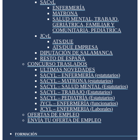
SACyL
ENFERMERÍA
MATRONA
SALUD MENTAL, TRABAJO,
GERIÁTRICA, FAMILIAR Y
COMUNITARIA, PEDIÁTRICA
JCyL
ATS/DUE
ATS/DUE EMPRESA
DIPUTACIÓN DE SALAMANCA
RESTO DE ESPAÑA
CONCURSO TRASLADOS
ULTIMAS NOVEDADES
SACYL – ENFERMERÍA (estatutarios)
SACYL – MATRONA (estatutarios)
SACYL – SALUD MENTAL (Estatutarios)
SACYL – TRABAJO (Estatutarios)
SACYL – PEDIATRÍA (Estatutarios)
JYCL – ENFERMERÍA (funcionarios)
JCYL – ENFERMERIA (Laborales)
OFERTAS DE EMPLEO
ENVÍA TU OFERTA DE EMPLEO
FORMACIÓN