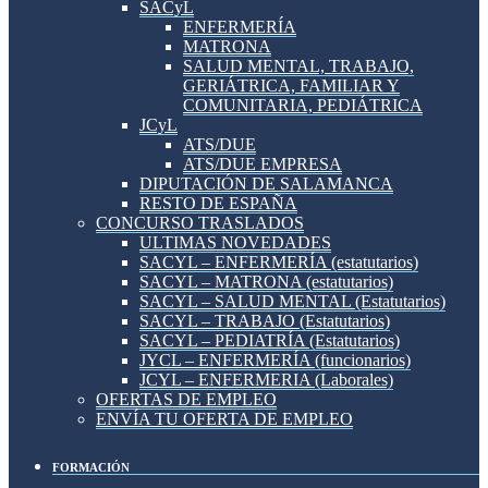
SACyL
ENFERMERÍA
MATRONA
SALUD MENTAL, TRABAJO,
GERIÁTRICA, FAMILIAR Y
COMUNITARIA, PEDIÁTRICA
JCyL
ATS/DUE
ATS/DUE EMPRESA
DIPUTACIÓN DE SALAMANCA
RESTO DE ESPAÑA
CONCURSO TRASLADOS
ULTIMAS NOVEDADES
SACYL – ENFERMERÍA (estatutarios)
SACYL – MATRONA (estatutarios)
SACYL – SALUD MENTAL (Estatutarios)
SACYL – TRABAJO (Estatutarios)
SACYL – PEDIATRÍA (Estatutarios)
JYCL – ENFERMERÍA (funcionarios)
JCYL – ENFERMERIA (Laborales)
OFERTAS DE EMPLEO
ENVÍA TU OFERTA DE EMPLEO
FORMACIÓN