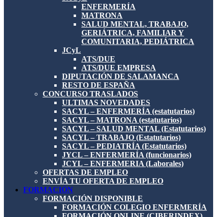
ENFERMERÍA
MATRONA
SALUD MENTAL, TRABAJO,
GERIÁTRICA, FAMILIAR Y
COMUNITARIA, PEDIÁTRICA
JCyL
ATS/DUE
ATS/DUE EMPRESA
DIPUTACIÓN DE SALAMANCA
RESTO DE ESPAÑA
CONCURSO TRASLADOS
ULTIMAS NOVEDADES
SACYL – ENFERMERÍA (estatutarios)
SACYL – MATRONA (estatutarios)
SACYL – SALUD MENTAL (Estatutarios)
SACYL – TRABAJO (Estatutarios)
SACYL – PEDIATRÍA (Estatutarios)
JYCL – ENFERMERÍA (funcionarios)
JCYL – ENFERMERIA (Laborales)
OFERTAS DE EMPLEO
ENVÍA TU OFERTA DE EMPLEO
FORMACIÓN
FORMACIÓN DISPONIBLE
FORMACIÓN COLEGIO ENFERMERÍA
FORMACIÓN ONLINE (CIBERINDEX)