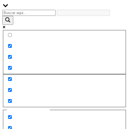
Palabra exacta
Buscar en el título
Buscar en contenido
Buscar en entradas
Buscar en páginas
Filtrar por categorías
2010