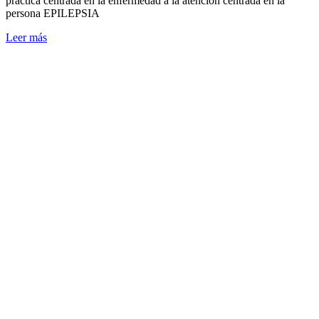
práctica centrada en la enfermedad a la atención centrada en la
persona EPILEPSIA
Leer más
III
Premios
Diagnóstico
– CyLTV