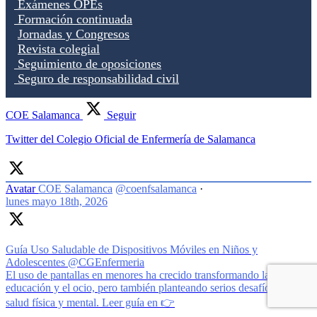
Exámenes OPEs
Formación continuada
Jornadas y Congresos
Revista colegial
Seguimiento de oposiciones
Seguro de responsabilidad civil
COE Salamanca
Seguir
Twitter del Colegio Oficial de Enfermería de Salamanca
Avatar
COE Salamanca
@coenfsalamanca
·
lunes mayo 18th, 2026
Guía Uso Saludable de Dispositivos Móviles en Niños y
Adolescentes @CGEnfermeria
El uso de pantallas en menores ha crecido transformando la
educación y el ocio, pero también planteando serios desafíos para su
salud física y mental. Leer guía en 👉