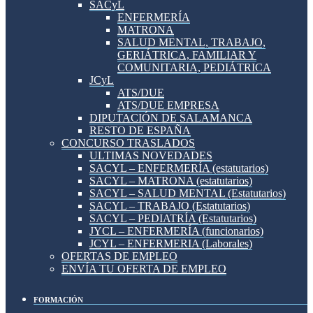
SACyL
ENFERMERÍA
MATRONA
SALUD MENTAL, TRABAJO,
GERIÁTRICA, FAMILIAR Y
COMUNITARIA, PEDIÁTRICA
JCyL
ATS/DUE
ATS/DUE EMPRESA
DIPUTACIÓN DE SALAMANCA
RESTO DE ESPAÑA
CONCURSO TRASLADOS
ULTIMAS NOVEDADES
SACYL – ENFERMERÍA (estatutarios)
SACYL – MATRONA (estatutarios)
SACYL – SALUD MENTAL (Estatutarios)
SACYL – TRABAJO (Estatutarios)
SACYL – PEDIATRÍA (Estatutarios)
JYCL – ENFERMERÍA (funcionarios)
JCYL – ENFERMERIA (Laborales)
OFERTAS DE EMPLEO
ENVÍA TU OFERTA DE EMPLEO
FORMACIÓN