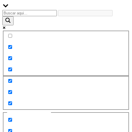
Palabra exacta
Buscar en el título
Buscar en contenido
Buscar en entradas
Buscar en páginas
Filtrar por categorías
2010