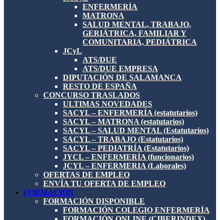
ENFERMERÍA
MATRONA
SALUD MENTAL, TRABAJO,
GERIÁTRICA, FAMILIAR Y
COMUNITARIA, PEDIÁTRICA
JCyL
ATS/DUE
ATS/DUE EMPRESA
DIPUTACIÓN DE SALAMANCA
RESTO DE ESPAÑA
CONCURSO TRASLADOS
ULTIMAS NOVEDADES
SACYL – ENFERMERÍA (estatutarios)
SACYL – MATRONA (estatutarios)
SACYL – SALUD MENTAL (Estatutarios)
SACYL – TRABAJO (Estatutarios)
SACYL – PEDIATRÍA (Estatutarios)
JYCL – ENFERMERÍA (funcionarios)
JCYL – ENFERMERIA (Laborales)
OFERTAS DE EMPLEO
ENVÍA TU OFERTA DE EMPLEO
FORMACIÓN
FORMACIÓN DISPONIBLE
FORMACIÓN COLEGIO ENFERMERÍA
FORMACIÓN ONLINE (CIBERINDEX)