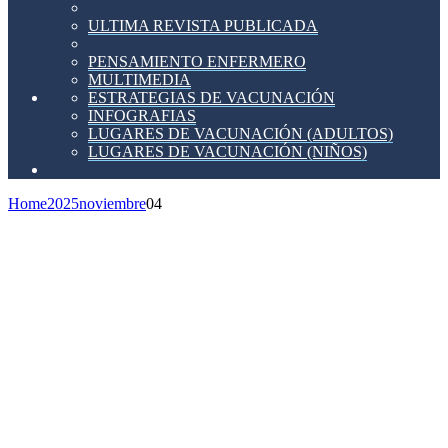
ULTIMA REVISTA PUBLICADA
PENSAMIENTO ENFERMERO
MULTIMEDIA
ESTRATEGIAS DE VACUNACIÓN
INFOGRAFIAS
LUGARES DE VACUNACIÓN (ADULTOS)
LUGARES DE VACUNACIÓN (NIÑOS)
Home
2025
noviembre
04
Estrategia
de
investigación
e
innovación
en
terapias
avanzadas
de