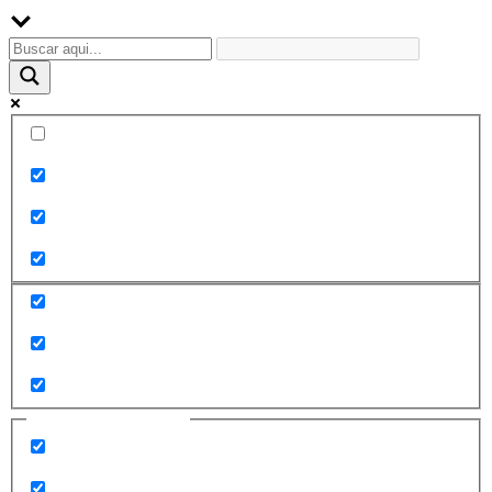
Palabra exacta
Buscar en el título
Buscar en contenido
Buscar en entradas
Buscar en páginas
Filtrar por categorías
2010