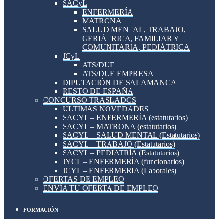
SACyL
ENFERMERÍA
MATRONA
SALUD MENTAL, TRABAJO,
GERIÁTRICA, FAMILIAR Y
COMUNITARIA, PEDIÁTRICA
JCyL
ATS/DUE
ATS/DUE EMPRESA
DIPUTACIÓN DE SALAMANCA
RESTO DE ESPAÑA
CONCURSO TRASLADOS
ULTIMAS NOVEDADES
SACYL – ENFERMERÍA (estatutarios)
SACYL – MATRONA (estatutarios)
SACYL – SALUD MENTAL (Estatutarios)
SACYL – TRABAJO (Estatutarios)
SACYL – PEDIATRÍA (Estatutarios)
JYCL – ENFERMERÍA (funcionarios)
JCYL – ENFERMERIA (Laborales)
OFERTAS DE EMPLEO
ENVÍA TU OFERTA DE EMPLEO
FORMACIÓN