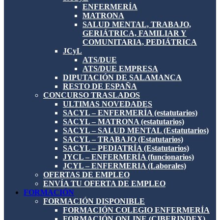
ENFERMERÍA
MATRONA
SALUD MENTAL, TRABAJO,
GERIÁTRICA, FAMILIAR Y
COMUNITARIA, PEDIÁTRICA
JCyL
ATS/DUE
ATS/DUE EMPRESA
DIPUTACIÓN DE SALAMANCA
RESTO DE ESPAÑA
CONCURSO TRASLADOS
ULTIMAS NOVEDADES
SACYL – ENFERMERÍA (estatutarios)
SACYL – MATRONA (estatutarios)
SACYL – SALUD MENTAL (Estatutarios)
SACYL – TRABAJO (Estatutarios)
SACYL – PEDIATRÍA (Estatutarios)
JYCL – ENFERMERÍA (funcionarios)
JCYL – ENFERMERIA (Laborales)
OFERTAS DE EMPLEO
ENVÍA TU OFERTA DE EMPLEO
FORMACIÓN
FORMACIÓN DISPONIBLE
FORMACIÓN COLEGIO ENFERMERÍA
FORMACIÓN ONLINE (CIBERINDEX)